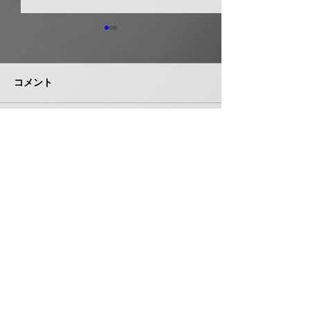
ホーコス グリ
器・排水桝など
５％程度値上げ
コメント
ホーコス（本社・
市、社長菅田雅夫
月受注分より建築
門の一部製品につ
イシグロ 住設・管材商
コメントを追加…
定（値上げ）を
社のヒトミを完全子会社
これまで製造の合
化、ヒトミ新社長に七條
トダウン・経費低
智氏就任
んできたが、昨今
株式会社 管機産業新聞社
エネルギーコスト
収することができ
お問い合わせ
品の価格改定（値
み切った。 対象
は、グリース阻集
桝、オイル阻集器
〒550-0005 大阪府大阪市西区西本町１丁目５番３号