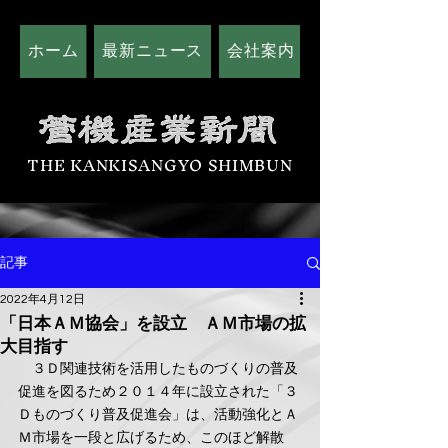
ホーム
最新ニュース
会社案内
広告掲載につい
THE KANKISANGYO SHIMBUN
記事
2022年4月12日
「日本ＡＭ協会」を設立 ＡＭ市場の拡
大目指す
　３Ｄ関連技術を活用したものづくりの普及
促進を図るため２０１４年に設立された「３
Ｄものづくり普及促進会」は、活動強化とＡ
Ｍ市場を一段と広げるため、このほど解散