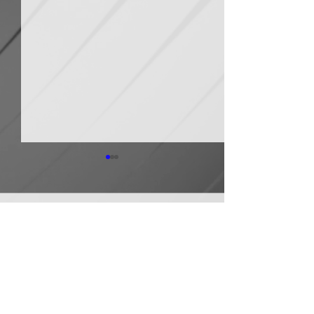
日本継手 管継手など９
積水化学工業 
月から１０～３０％以上
複合管１０月か
引き上げ
以上引き上げ
コメント
日本継手（本社・大阪府岸和
積水化学工業は、
田市、社長河中久雄氏）は、
RCP（強化プラス
９月１日出荷分よりねじ込み
管）および関連製
式管継手やコア継手、ステン
１０月１日出荷分
コメントを追加…
レスねじ込み継手、ＮＷジョ
以上引き上げる。
イントなど各種管継手と関連
部材について価格改定を実施