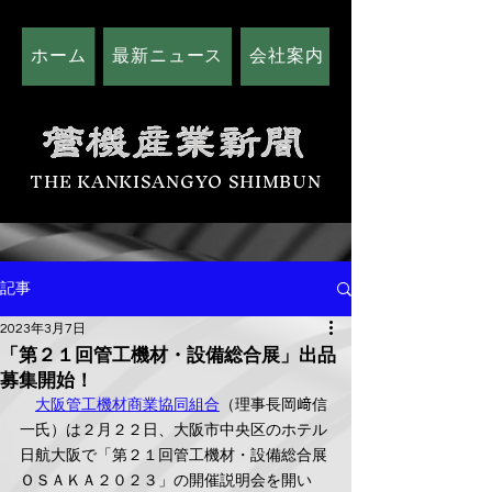
ホーム
最新ニュース
会社案内
広告掲載につい
THE KANKISANGYO SHIMBUN
記事
2023年3月7日
「第２１回管工機材・設備総合展」出品
募集開始！
大阪管工機材商業協同組合
（理事長岡﨑信
一氏）は２月２２日、大阪市中央区のホテル
日航大阪で「第２１回管工機材・設備総合展
ＯＳＡＫＡ２０２３」の開催説明会を開い