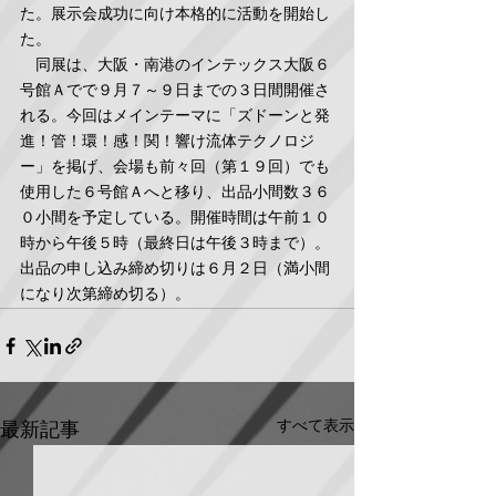
た。展示会成功に向け本格的に活動を開始し
た。
　同展は、大阪・南港のインテックス大阪６
号館Ａでで９月７～９日までの３日間開催さ
れる。今回はメインテーマに「ズドーンと発
進！管！環！感！関！響け流体テクノロジ
ー」を掲げ、会場も前々回（第１９回）でも
使用した６号館Ａへと移り、出品小間数３６
０小間を予定している。開催時間は午前１０
時から午後５時（最終日は午後３時まで）。
出品の申し込み締め切りは６月２日（満小間
になり次第締め切る）。
すべて表示
最新記事