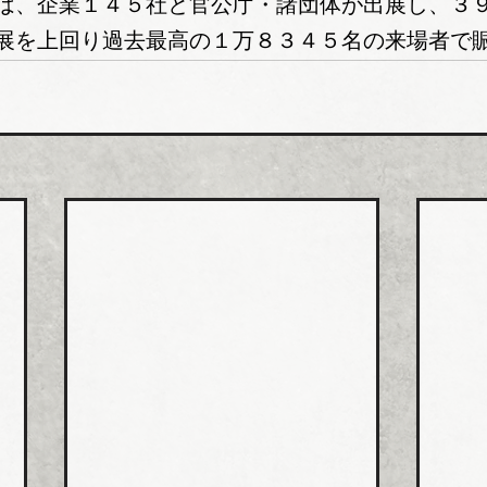
は、企業１４５社と官公庁・諸団体が出展し、３
展を上回り過去最高の１万８３４５名の来場者で