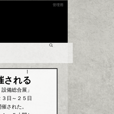
管理用
催される
・設備総合展」
２３日～２５日
開催された。