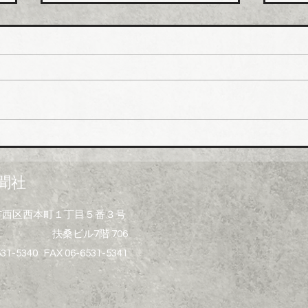
ホー
排水
値上
ホー
市、
受注
一部
イシグロ 住設・管材商社の
上げ
ヒトミを完全子会社化、ヒト
製造
ミ新社長に七條智氏就任
経費
聞社
昨今
トの
大阪市西区西本町１丁目５番３号
ず、
扶桑ビル7階 706
げ）
る製
531-5340 FAX 06-6531-5341
水桝
集器
プ、