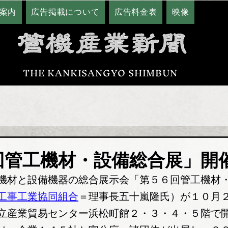
案内
広告掲載について
広告料金表
映像
THE KANKISANGYO SHIMBUN
回管工機材・設備総合展」開
機材と設備機器の総合展示会「第５６回管工機材
工事工業協同組合
＝理事長五十嵐隆氏）が１０月
立産業貿易センター浜松町館２・３・４・５階で