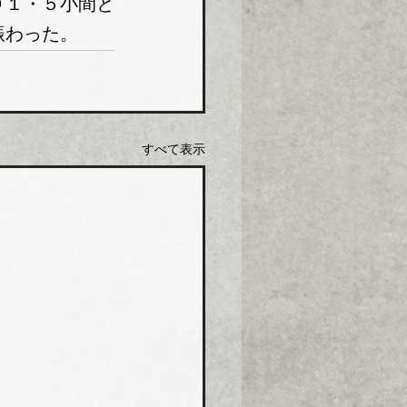
９１・５小間と
賑わった。
すべて表示