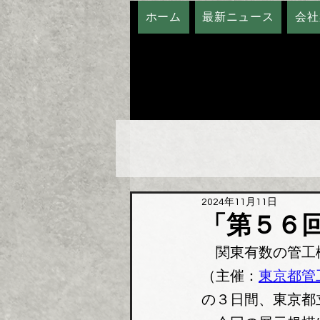
ホーム
最新ニュース
会社
2024年11月11日
「第５６
　関東有数の管工
（主催：
東京都管
の３日間、東京都