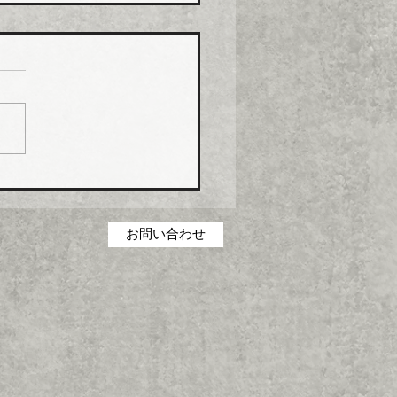
コス グリース阻集器・
桝など８月から５％程度
げ
コス（本社・広島県福山
社長菅田雅夫氏）は、８月
分より建築設備機器部門の
製品について価格改定（値
）を実施する。 これまで
の合理化・コストダウン・
低減に取り組んできたが、
お問い合わせ
の原材料・エネルギーコス
高騰を吸収することができ
一部製品の価格改定（値上
に踏み切った。 対象とな
品は、グリース阻集器、排
、オイル阻集器、その他阻
類、空調機用ドレントラッ
設