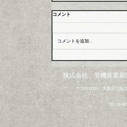
大阪管材組合 石油由来製品
コメント
の対策要望書を近畿経済産業
局へ
大阪管工機材商業協同組合（理
事長木澤利光氏）はこのほど、
コメントを追加…
組合員企業１０４社を対象に
「中東情勢の変化に伴う供給不
足にかかるアンケート」を実施
し、集計結果を取りまとめた。
米国・イスラエルのイランへ
株式会社 管機産業新
の軍事攻撃は中東情勢の悪化を
招き、日本経済に深刻なダメー
〒550-0005 大阪府
ジを与えている。原油・ナフサ
を原料とする配管資材や建設資
材で急激な価格高騰と供給不安
TEL 06-6
といった影響が広がっている。
塩ビ製品、断熱材、塗料、シン
ナー溶剤