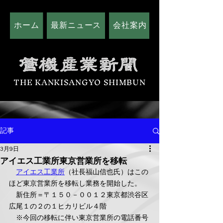
ホーム
最新ニュース
会社案内
広告掲載につい
THE KANKISANGYO SHIMBUN
記事
3月9日
アイエス工業所東京営業所を移転
アイエス工業所
（社長福山信也氏）はこの
ほど東京営業所を移転し業務を開始した。
　新住所＝〒１５０－００１２東京都渋谷区
広尾１の２の１ヒカリビル４階
　※今回の移転に伴い東京営業所の電話番号