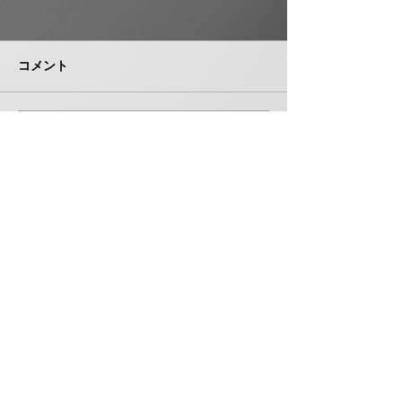
日本継手 管継手など９
積水化学工業 
月から１０～３０％以上
複合管１０月か
引き上げ
以上引き上げ
コメント
日本継手（本社・大阪府岸和
積水化学工業は、
田市、社長河中久雄氏）は、
RCP（強化プラス
９月１日出荷分よりねじ込み
管）および関連製
式管継手やコア継手、ステン
１０月１日出荷分
コメントを追加…
レスねじ込み継手、ＮＷジョ
以上引き上げる。
イントなど各種管継手と関連
部材について価格改定を実施
する。 管継手類の原材料、
株式会社 管機産業新聞社
副資材の調達コストの高騰に
加えて、エネルギーコストの
お問い合わせ
上昇やその他の資材価格、輸
送コストなど間接費用も増大
しており、企業努力だけでは
製造コストを吸収することが
〒550-0005 大阪府大阪市西区西本町１丁目５番３号
困難な状況と判断。安定的な
扶桑ビル7階 706
供給を行
TEL 06-6531-5340 FAX 06-6531-5341