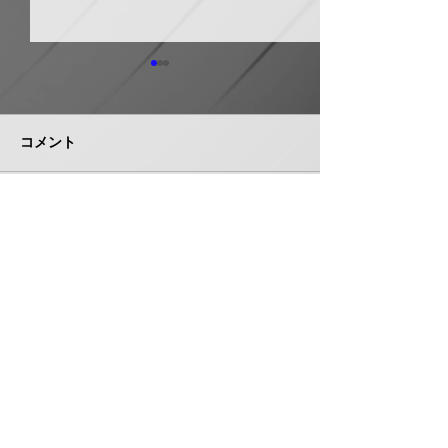
ホーコス グリ
器・排水桝など
５％程度値上げ
コメント
ホーコス（本社・
市、社長菅田雅夫
月受注分より建築
門の一部製品につ
イシグロ 住設・管材商
コメントを追加…
定（値上げ）を
社のヒトミを完全子会社
これまで製造の合
化、ヒトミ新社長に七條
トダウン・経費低
智氏就任
んできたが、昨今
株式会社 管機産業新聞社
エネルギーコスト
収することができ
お問い合わせ
品の価格改定（値
み切った。 対象
は、グリース阻集