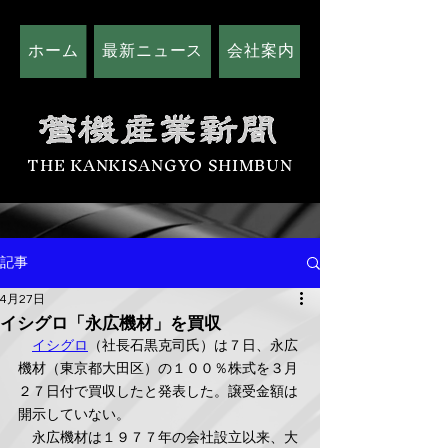
ホーム
最新ニュース
会社案内
広告掲載につい
THE KANKISANGYO SHIMBUN
記事
4月27日
イシグロ「永広機材」を買収
イシグロ
（社長石黒克司氏）は７日、永広
機材（東京都大田区）の１００％株式を３月
２７日付で買収したと発表した。譲受金額は
開示していない。
　永広機材は１９７７年の会社設立以来、大