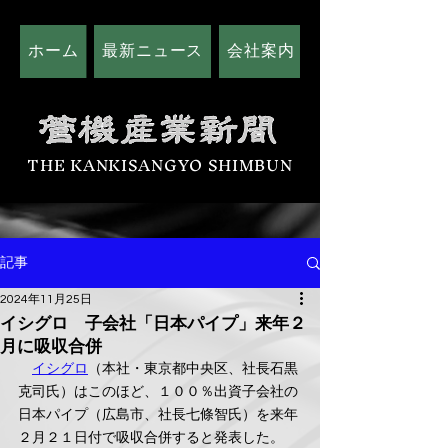
ホーム
最新ニュース
会社案内
広告掲載につい
THE KANKISANGYO SHIMBUN
記事
2024年11月25日
イシグロ 子会社「日本パイプ」来年２
月に吸収合併
イシグロ
（本社・東京都中央区、社長石黒
克司氏）はこのほど、１００％出資子会社の
日本パイプ（広島市、社長七條智氏）を来年
２月２１日付で吸収合併すると発表した。