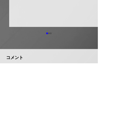
日本継手 管継手など９
積水化学工業 
月から１０～３０％以上
複合管１０月か
引き上げ
以上引き上げ
コメント
日本継手（本社・大阪府岸和
積水化学工業は、
田市、社長河中久雄氏）は、
RCP（強化プラス
９月１日出荷分よりねじ込み
管）および関連製
式管継手やコア継手、ステン
１０月１日出荷分
コメントを追加…
レスねじ込み継手、ＮＷジョ
以上引き上げる。
イントなど各種管継手と関連
部材について価格改定を実施
する。 管継手類の原材料、
株式会社 管機産業新聞社
副資材の調達コストの高騰に
加えて、エネルギーコストの
お問い合わせ
上昇やその他の資材価格、輸