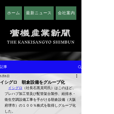
ホーム
最新ニュース
会社案内
広告掲載につい
THE KANKISANGYO SHIMBUN
記事
5月8日
イシグロ 朝倉設備をグループ化
イシグロ
（社長石黒克司氏）はこのほど、
プレハブ加工管及び配管架台製作、給排水・
衛生空調設備工事を手がける朝倉設備（大阪
府堺市）の１００％株式を取得しグループ化
した。