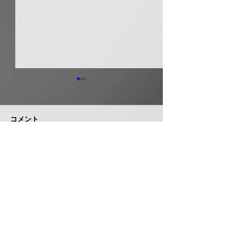
日本継手 管継手など９
積水化学工業 
月から１０～３０％以上
複合管１０月か
引き上げ
以上引き上げ
コメント
日本継手（本社・大阪府岸和
積水化学工業は、
田市、社長河中久雄氏）は、
RCP（強化プラス
９月１日出荷分よりねじ込み
管）および関連製
式管継手やコア継手、ステン
１０月１日出荷分
コメントを追加…
レスねじ込み継手、ＮＷジョ
以上引き上げる。
イントなど各種管継手と関連
部材について価格改定を実施
する。 管継手類の原材料、
株式会社 管機産業新聞社
副資材の調達コストの高騰に