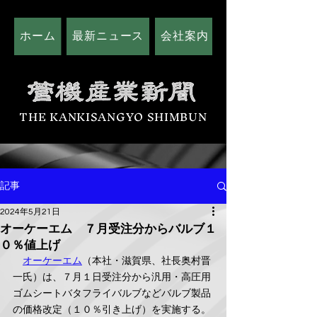
ホーム
最新ニュース
会社案内
広告掲載につい
THE KANKISANGYO SHIMBUN
記事
2024年5月21日
オーケーエム ７月受注分からバルブ１
０％値上げ
オーケーエム
（本社・滋賀県、社長奥村晋
一氏）は、７月１日受注分から汎用・高圧用
ゴムシートバタフライバルブなどバルブ製品
の価格改定（１０％引き上げ）を実施する。