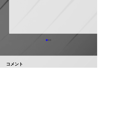
日本継手 管継手など９
積水化学工業 
月から１０～３０％以上
複合管１０月か
引き上げ
以上引き上げ
コメント
日本継手（本社・大阪府岸和
積水化学工業は、
田市、社長河中久雄氏）は、
RCP（強化プラス
９月１日出荷分よりねじ込み
管）および関連製
式管継手やコア継手、ステン
１０月１日出荷分
コメントを追加…
レスねじ込み継手、ＮＷジョ
以上引き上げる。
イントなど各種管継手と関連
部材について価格改定を実施
する。 管継手類の原材料、
株式会社 管機産業新聞社
副資材の調達コストの高騰に
加えて、エネルギーコストの
お問い合わせ