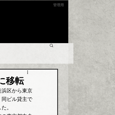
管理用
に移転
美浜区から東京
。同ビル貸主で
した。