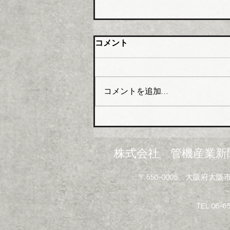
大阪管材組合 石油由来製品
コメント
の対策要望書を近畿経済産業
局へ
大阪管工機材商業協同組合（理
事長木澤利光氏）はこのほど、
コメントを追加…
組合員企業１０４社を対象に
「中東情勢の変化に伴う供給不
足にかかるアンケート」を実施
し、集計結果を取りまとめた。
米国・イスラエルのイランへ
株式会社 管機産業新
の軍事攻撃は中東情勢の悪化を
招き、日本経済に深刻なダメー
〒550-0005 大阪府
ジを与えている。原油・ナフサ
を原料とする配管資材や建設資
材で急激な価格高騰と供給不安
TEL 06-6
といった影響が広がっている。