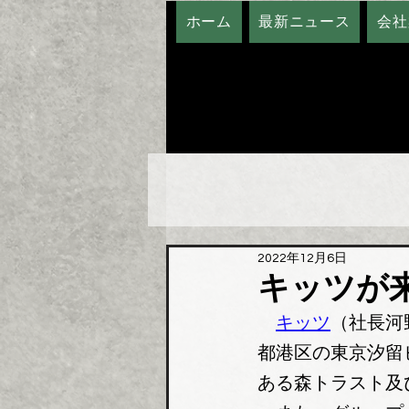
ホーム
最新ニュース
会社
2022年12月6日
キッツが
キッツ
（社長河
都港区の東京汐留
ある森トラスト及