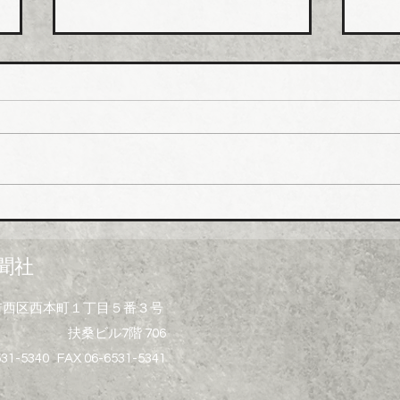
ホー
排水
値上
ホー
市、
受注
一部
イシグロ 住設・管材商社の
上げ
ヒトミを完全子会社化、ヒト
製造
ミ新社長に七條智氏就任
経費
聞社
昨今
トの
大阪市西区西本町１丁目５番３号
ず、
扶桑ビル7階 706
げ）
る製
531-5340 FAX 06-6531-5341
水桝