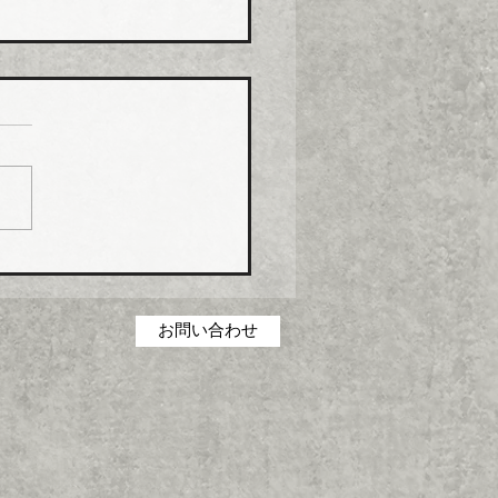
コス グリース阻集器・
桝など８月から５％程度
げ
コス（本社・広島県福山
社長菅田雅夫氏）は、８月
分より建築設備機器部門の
製品について価格改定（値
）を実施する。 これまで
の合理化・コストダウン・
低減に取り組んできたが、
お問い合わせ
の原材料・エネルギーコス
高騰を吸収することができ
一部製品の価格改定（値上
に踏み切った。 対象とな
品は、グリース阻集器、排
、オイル阻集器、その他阻