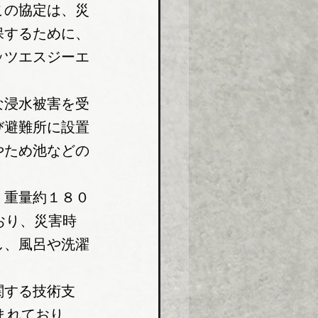
この協定は、災
保するために、
ッツエスジーエ
な浸水被害を受
び避難所に設置
やため池などの
、重量約１８０
おり、災害時
し、風呂や洗濯
関する技術支
まれており、