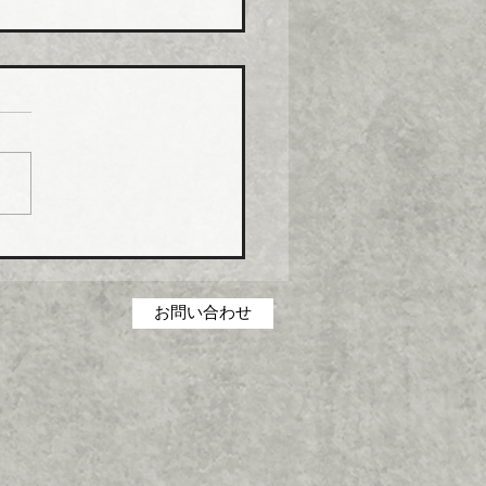
化学工業 強化プラ複合
０月から１０％以上引き
化学工業は、エスロン
P（強化プラスチック複合
および関連製品の価格を１
１日出荷分から１０％以上
上げる。
お問い合わせ