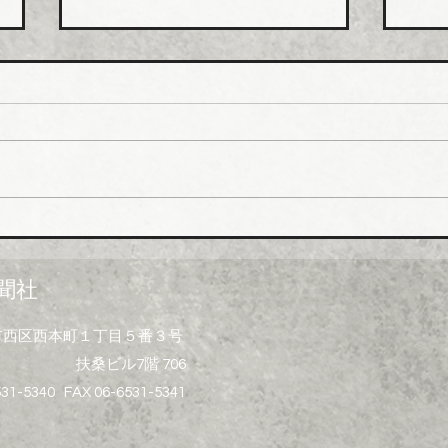
日本継手 管継手など９月か
積水
ら１０～３０％以上引き上げ
管１
上げ
日本継手（本社・大阪府岸和田
積水
市、社長河中久雄氏）は、９月
RC
１日出荷分よりねじ込み式管継
管）
手やコア継手、ステンレスねじ
０月
込み継手、ＮＷジョイントなど
引き
各種管継手と関連部材について
価格改定を実施する。 管継手
聞社
類の原材料、副資材の調達コス
トの高騰に加えて、エネルギー
大阪市西区西本町１丁目５番３号
コストの上昇やその他の資材価
扶桑ビル7階 706
格、輸送コストなど間接費用も
増大しており、企業努力だけで
531-5340 FAX 06-6531-5341
は製造コストを吸収することが
困難な状況と判断。安定的な供