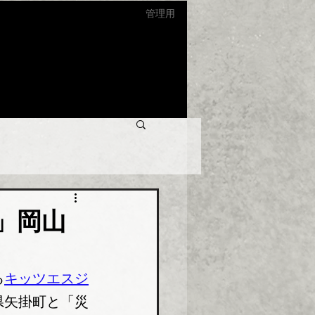
管理用
」岡山
る
キッツエスジ
県矢掛町と「災