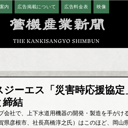
案内
広告掲載について
広告料金表
映像
THE KANKISANGYO SHIMBUN
スジーエス「災害時応援協定
と締結
プ会社で、上下水道用機器の開発・製造を手がけ
賀県彦根市、社長髙橋淳之氏）はこのほど、岡山