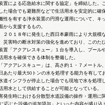
装置による応急給水に関する協定」を締結した。
した場合でも避難所などで生活用水を安定的に確
搬性を有する浄水装置の円滑な運用について、キ
面から支援するもの。
、２０１８年に発生した西日本豪雨により大規模
、災害時の断水対策の強化を進めており、このた
装置「アクアレスキュー」１台を導入し、プール
活用水を確保できる体制を整備した。
「アクアレスキュー」は、高さ約１・７メートル
日あたり最大50トンの水を処理する能力を有して
水道インフラが停止した場合でも現地で水を処理
活用水として供給することが可能となっている。
害発生時における分散型水道設備の操作・運用に
況に応じた設備の追加貸与」といった内容が盛り込