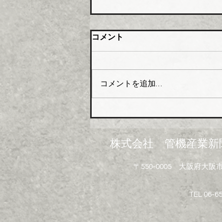
橋本総業 新関西配送センタ
コメント
ー開設
橋本総業（本社・東京都中央
区、会長橋本政昭氏・社長阪田
コメントを追加…
貞一氏）はこのほど関西№１の
在庫アイテムと物流体制の強化
を目指し、大阪市大正区にあっ
た倉庫を移転し新関西配送セン
ターとして業務を開始した。
株式会社 管機産業新
新関西配送センターは、地上５
階建（倉庫部分４層）鉄骨造で
〒550-0005 大阪府
敷地面積は約３６０２坪、延床
面積は約７２９４坪。５階部分
にはイベントや勉強会などを開
TEL 06-6
催できる研修室も設けられてい
る。 配送面でも利便性にすぐ