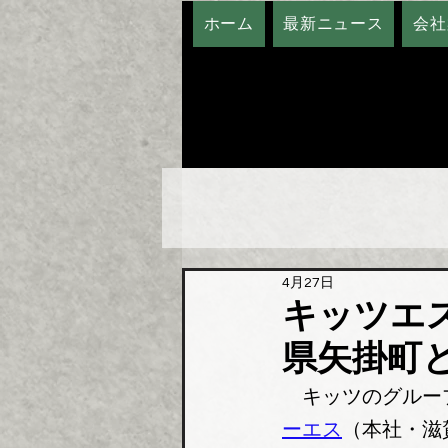
ホーム
最新ニュース
会社
4月27日
キッツエ
県矢掛町
　キッツのグルー
ーエス
（本社・滋