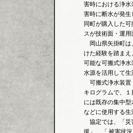
害時における浄水
害時に断水が発生
同町が購入した可
スが技術面・運用
　岡山県矢掛町は
けた経験を踏まえ
可能な可搬式浄水
水源を活用して生
　可搬式浄水装置
キログラムで、１
には既存の集中型
などに使用する生
　協定では、「災
援」、「 被害状