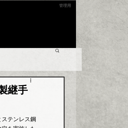
管理用
製継手
とステンレス鋼