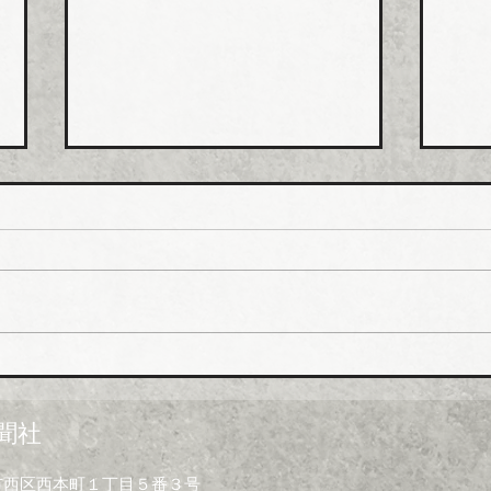
ホー
排水
値上
ホー
市、
受注
一部
イシグロ 住設・管材商社の
上げ
ヒトミを完全子会社化、ヒト
製造
ミ新社長に七條智氏就任
経費
聞社
昨今
トの
大阪市西区西本町１丁目５番３号