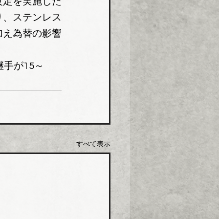
改定を実施した
り、ステンレス
加え為替の影響
手が15～
すべて表示