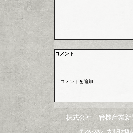
大阪管材組合 石油由来製品
コメント
の対策要望書を近畿経済産業
局へ
大阪管工機材商業協同組合（理
事長木澤利光氏）はこのほど、
コメントを追加…
組合員企業１０４社を対象に
「中東情勢の変化に伴う供給不
足にかかるアンケート」を実施
し、集計結果を取りまとめた。
米国・イスラエルのイランへ
株式会社 管機産業新
の軍事攻撃は中東情勢の悪化を
招き、日本経済に深刻なダメー
〒550-0005 大阪府