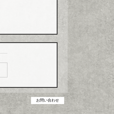
コス グリース阻集器・
桝など８月から５％程度
げ
コス（本社・広島県福山
社長菅田雅夫氏）は、８月
分より建築設備機器部門の
製品について価格改定（値
）を実施する。 これまで
の合理化・コストダウン・
低減に取り組んできたが、
お問い合わせ
の原材料・エネルギーコス
高騰を吸収することができ