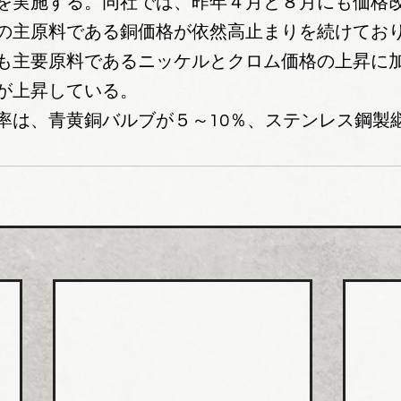
を実施する。同社では、昨年４月と８月にも価格
の主原料である銅価格が依然高止まりを続けてお
も主要原料であるニッケルとクロム価格の上昇に
が上昇している。
率は、青黄銅バルブが５～10％、ステンレス鋼製継