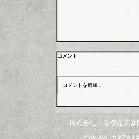
大阪管材組合 石油由来製品
コメント
の対策要望書を近畿経済産業
局へ
大阪管工機材商業協同組合（理
事長木澤利光氏）はこのほど、
コメントを追加…
組合員企業１０４社を対象に
「中東情勢の変化に伴う供給不
足にかかるアンケート」を実施
し、集計結果を取りまとめた。
米国・イスラエルのイランへ
株式会社 管機産業新
の軍事攻撃は中東情勢の悪化を
招き、日本経済に深刻なダメー
〒550-0005 大阪府