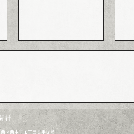
ホー
排水
値上
ホー
市、
受注
一部
イシグロ 住設・管材商社の
上げ
ヒトミを完全子会社化、ヒト
製造
ミ新社長に七條智氏就任
経費
聞社
昨今
トの
大阪市西区西本町１丁目５番３号