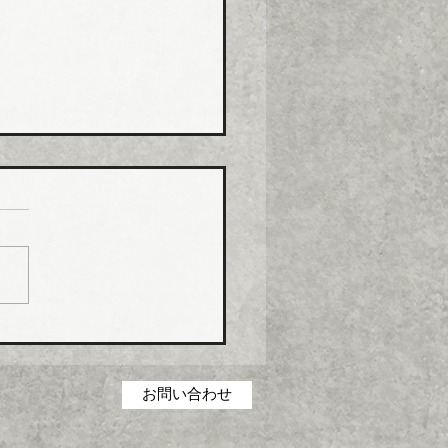
コス グリース阻集器・
桝など８月から５％程度
げ
コス（本社・広島県福山
社長菅田雅夫氏）は、８月
分より建築設備機器部門の
製品について価格改定（値
）を実施する。 これまで
の合理化・コストダウン・
低減に取り組んできたが、
お問い合わせ
の原材料・エネルギーコス
高騰を吸収することができ