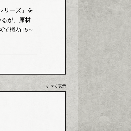
シリーズ」を
いるが、原材
で概ね15～
すべて表示