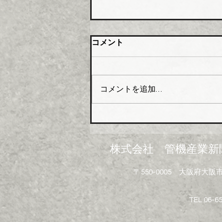
橋本総業 新関西配送センタ
コメント
ー開設
橋本総業（本社・東京都中央
区、会長橋本政昭氏・社長阪田
コメントを追加…
貞一氏）はこのほど関西№１の
在庫アイテムと物流体制の強化
を目指し、大阪市大正区にあっ
た倉庫を移転し新関西配送セン
ターとして業務を開始した。
株式会社 管機産業新
新関西配送センターは、地上５
階建（倉庫部分４層）鉄骨造で
〒550-0005 大阪府
敷地面積は約３６０２坪、延床
面積は約７２９４坪。５階部分
にはイベントや勉強会などを開
TEL 06-6
催できる研修室も設けられてい