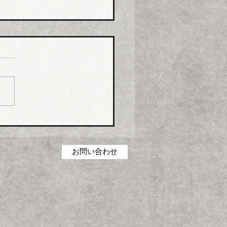
化学工業 強化プラ複合
０月から１０％以上引き
化学工業は、エスロン
P（強化プラスチック複合
および関連製品の価格を１
１日出荷分から１０％以上
上げる。
お問い合わせ