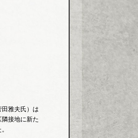
菅田雅夫氏）は
区隣接地に新た
た。