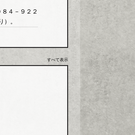
０８４－９２２
り）。
すべて表示