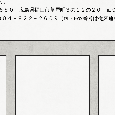
り。
６５０　広島県福山市草戸町３の１２の２０、℡
x０８４－９２２－２６０９（℡・Fax番号は従来通