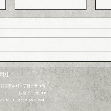
日本継手 管継手など９月か
積水
ら１０～３０％以上引き上げ
管１
上げ
日本継手（本社・大阪府岸和田
積水
市、社長河中久雄氏）は、９月
RC
１日出荷分よりねじ込み式管継
管）
手やコア継手、ステンレスねじ
０月
込み継手、ＮＷジョイントなど
引き
各種管継手と関連部材について
価格改定を実施する。 管継手
聞社
類の原材料、副資材の調達コス
トの高騰に加えて、エネルギー
大阪市西区西本町１丁目５番３号
コストの上昇やその他の資材価
扶桑ビル7階 706
格、輸送コストなど間接費用も
増大しており、企業努力だけで
531-5340 FAX 06-6531-5341
は製造コストを吸収することが