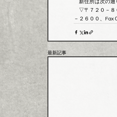
　新住所は次の通
　▽〒７２０－８
－２６００、Fa
最新記事