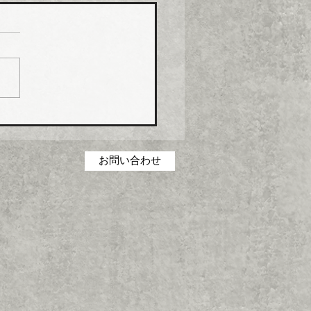
コス グリース阻集器・
桝など８月から５％程度
げ
コス（本社・広島県福山
社長菅田雅夫氏）は、８月
分より建築設備機器部門の
製品について価格改定（値
）を実施する。 これまで
の合理化・コストダウン・
低減に取り組んできたが、
お問い合わせ
の原材料・エネルギーコス
高騰を吸収することができ
一部製品の価格改定（値上
に踏み切った。 対象とな
品は、グリース阻集器、排
、オイル阻集器、その他阻
類、空調機用ドレントラッ
設