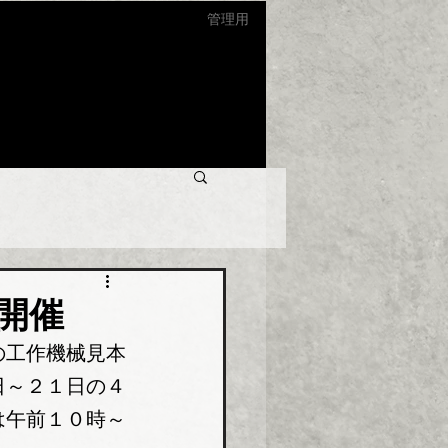
管理用
開催
の工作機械見本
日～２１日の４
は午前１０時～