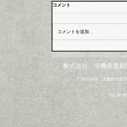
大阪管材組合 石油由来製品
コメント
の対策要望書を近畿経済産業
局へ
大阪管工機材商業協同組合（理
事長木澤利光氏）はこのほど、
コメントを追加…
組合員企業１０４社を対象に
「中東情勢の変化に伴う供給不
足にかかるアンケート」を実施
し、集計結果を取りまとめた。
米国・イスラエルのイランへ
株式会社 管機産業新
の軍事攻撃は中東情勢の悪化を
招き、日本経済に深刻なダメー
〒550-0005 大阪府
ジを与えている。原油・ナフサ
を原料とする配管資材や建設資
材で急激な価格高騰と供給不安
TEL 06-6
といった影響が広がっている。
塩ビ製品、断熱材、塗料、シン
ナー溶剤