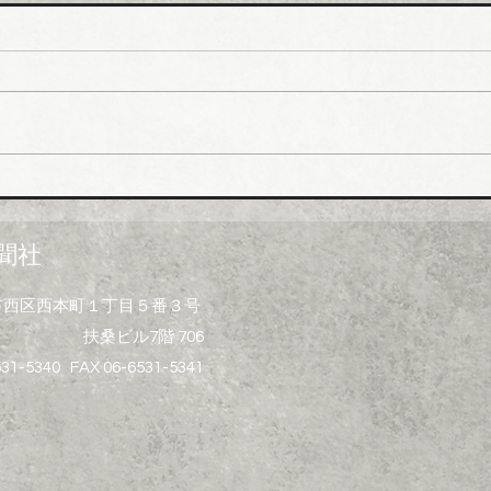
ホー
排水
値上
ホー
市、
受注
一部
イシグロ 住設・管材商社の
上げ
ヒトミを完全子会社化、ヒト
製造
ミ新社長に七條智氏就任
経費
聞社
昨今
トの
大阪市西区西本町１丁目５番３号
ず、
扶桑ビル7階 706
げ）
る製
531-5340 FAX 06-6531-5341
水桝
集器
プ、