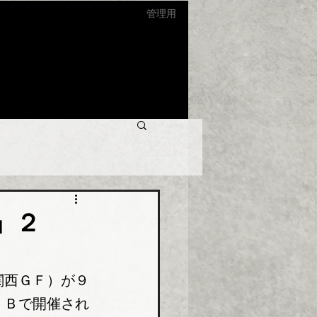
管理用
」２
関西ＧＦ）が９
・Ｂで開催され