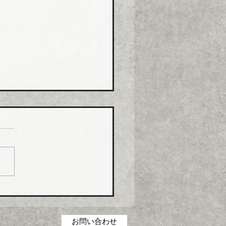
コス グリース阻集器・
桝など８月から５％程度
げ
コス（本社・広島県福山
社長菅田雅夫氏）は、８月
分より建築設備機器部門の
製品について価格改定（値
）を実施する。 これまで
の合理化・コストダウン・
低減に取り組んできたが、
お問い合わせ
の原材料・エネルギーコス