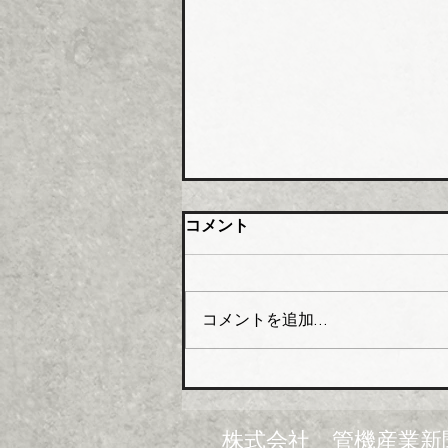
大阪管材組合 石油由来製品
コメント
の対策要望書を近畿経済産業
局へ
大阪管工機材商業協同組合（理
事長木澤利光氏）はこのほど、
コメントを追加…
組合員企業１０４社を対象に
「中東情勢の変化に伴う供給不
足にかかるアンケート」を実施
し、集計結果を取りまとめた。
米国・イスラエルのイランへ
株式会社 管機産業新
の軍事攻撃は中東情勢の悪化を