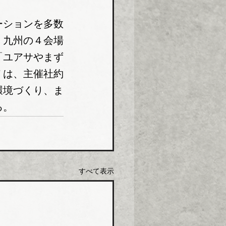
ーションを多数
、九州の４会場
「ユアサやまず
Ｆは、主催社約
環境づくり、ま
る。
すべて表示