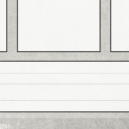
ホー
排水
値上
ホー
市、
受注
一部
イシグロ 住設・管材商社の
上げ
ヒトミを完全子会社化、ヒト
製造
ミ新社長に七條智氏就任
経費
聞社
昨今