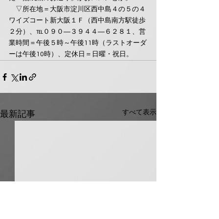
　▽所在地＝大阪市淀川区西中島４の５の４
ワイズコート新大阪１Ｆ（西中島南方駅徒歩
２分）、℡０９０―３９４４―６２８１、営
業時間＝午後５時～午後11時（ラストオーダ
ーは午後10時）、定休日＝日曜・祝日。
すべて表示
最新記事