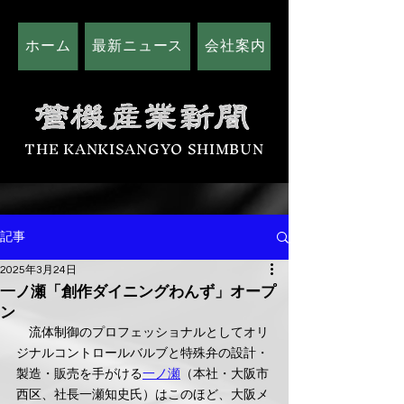
ホーム
最新ニュース
会社案内
広告掲載につい
THE KANKISANGYO SHIMBUN
記事
2025年3月24日
一ノ瀬「創作ダイニングわんず」オープ
ン
　流体制御のプロフェッショナルとしてオリ
ジナルコントロールバルブと特殊弁の設計・
製造・販売を手がける
一ノ瀬
（本社・大阪市
西区、社長一瀬知史氏）はこのほど、大阪メ