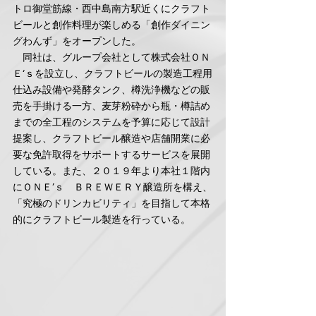
トロ御堂筋線・西中島南方駅近くにクラフト
ビールと創作料理が楽しめる「創作ダイニン
グわんず」をオープンした。
　同社は、グループ会社として株式会社ＯＮ
Ｅ‘ｓを設立し、クラフトビールの製造工程用
仕込み設備や発酵タンク、樽洗浄機などの販
売を手掛ける一方、麦芽粉砕から瓶・樽詰め
までの全工程のシステムを予算に応じて設計
提案し、クラフトビール醸造や店舗開業に必
要な免許取得をサポートするサービスを展開
している。また、２０１９年より本社１階内
にＯＮＥ’ｓ　ＢＲＥＷＥＲＹ醸造所を構え、
「究極のドリンカビリティ」を目指して本格
的にクラフトビール製造を行っている。