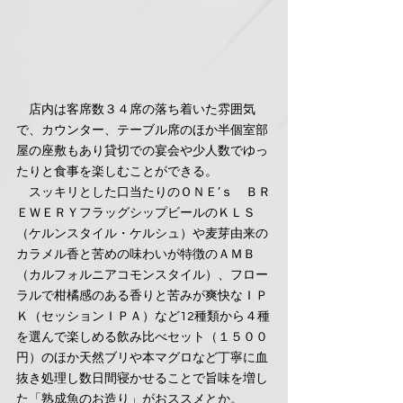
　店内は客席数３４席の落ち着いた雰囲気
で、カウンター、テーブル席のほか半個室部
屋の座敷もあり貸切での宴会や少人数でゆっ
たりと食事を楽しむことができる。
　スッキリとした口当たりのＯＮＥ’ｓ　ＢＲ
ＥＷＥＲＹフラッグシップビールのＫＬＳ
（ケルンスタイル・ケルシュ）や麦芽由来の
カラメル香と苦めの味わいが特徴のＡＭＢ
（カルフォルニアコモンスタイル）、フロー
ラルで柑橘感のある香りと苦みが爽快なＩＰ
Ｋ（セッションＩＰＡ）など12種類から４種
を選んで楽しめる飲み比べセット（１５００
円）のほか天然ブリや本マグロなど丁寧に血
抜き処理し数日間寝かせることで旨味を増し
た「熟成魚のお造り」がおススメとか。