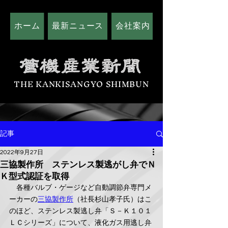
ホーム
最新ニュース
会社案内
広告掲載につい
THE KANKISANGYO SHIMBUN
記事
2022年9月27日
三協製作所 ステンレス製逃がし弁でＮ
Ｋ型式認証を取得
　各種バルブ・ゲージなど自動調節弁専門メ
ーカーの
三協製作所
（社長杉山孝子氏）はこ
のほど、ステンレス製逃し弁「Ｓ－Ｋ１０１
ＬＣシリーズ」について、液化ガス用逃し弁