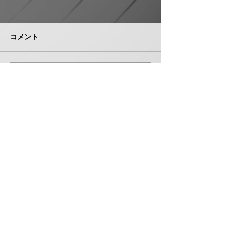
ホーコス グリ
器・排水桝など
５％程度値上げ
コメント
ホーコス（本社・
市、社長菅田雅夫
月受注分より建築
門の一部製品につ
イシグロ 住設・管材商
コメントを追加…
定（値上げ）を
社のヒトミを完全子会社
これまで製造の合
化、ヒトミ新社長に七條
トダウン・経費低
智氏就任
んできたが、昨今
株式会社 管機産業新聞社
エネルギーコスト
収することができ
お問い合わせ
品の価格改定（値
み切った。 対象
は、グリース阻集
桝、オイル阻集器
〒550-0005 大阪府大阪市西区西本町１丁目５番３号
集器類、空調機用
扶桑ビル7階 706
ップ、設
TEL 06-6531-5340 FAX 06-6531-5341