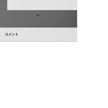
日本継手 管継手など９
積水化学工業 
月から１０～３０％以上
複合管１０月か
引き上げ
以上引き上げ
コメント
日本継手（本社・大阪府岸和
積水化学工業は、
田市、社長河中久雄氏）は、
RCP（強化プラス
９月１日出荷分よりねじ込み
管）および関連製
式管継手やコア継手、ステン
１０月１日出荷分
コメントを追加…
レスねじ込み継手、ＮＷジョ
以上引き上げる。
イントなど各種管継手と関連
部材について価格改定を実施
する。 管継手類の原材料、
株式会社 管機産業新聞社
副資材の調達コストの高騰に
加えて、エネルギーコストの
お問い合わせ
上昇やその他の資材価格、輸
送コストなど間接費用も増大
しており、企業努力だけでは