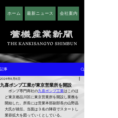
ホーム
最新ニュース
会社案内
広告掲載につい
THE KANKISANGYO SHIMBUN
記事
2024年8月8日
九喜ポンプ工業が東京営業所を開設
　ポンプ専門商社の
九喜ポンプ工業
はこのほ
ど東京都品川区に東京営業所を開設し業務を
開始した。所長には営業本部副部長の山野晶
大氏が就任。当面は３名の陣容でスタートし
業容拡大を図っていくとしている。