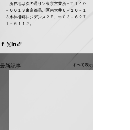
　所在地は次の通り▽東京営業所＝〒１４０
－００１３東京都品川区南大井６－１６－１
３水神櫻郷レジデンス２Ｆ、℡０３－６２７
１－６１１２。
すべて表示
最新記事