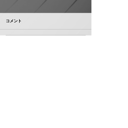
日本継手 管継手など９
積水化学工業 
月から１０～３０％以上
複合管１０月か
引き上げ
以上引き上げ
コメント
日本継手（本社・大阪府岸和
積水化学工業は、
田市、社長河中久雄氏）は、
RCP（強化プラス
９月１日出荷分よりねじ込み
管）および関連製
式管継手やコア継手、ステン
１０月１日出荷分
コメントを追加…
レスねじ込み継手、ＮＷジョ
以上引き上げる。
イントなど各種管継手と関連
部材について価格改定を実施
する。 管継手類の原材料、
株式会社 管機産業新聞社
副資材の調達コストの高騰に
加えて、エネルギーコストの
お問い合わせ
上昇やその他の資材価格、輸
送コストなど間接費用も増大
しており、企業努力だけでは
製造コストを吸収することが
〒550-0005 大阪府大阪市西区西本町１丁目５番３号
困難な状況と判断。安定的な
扶桑ビル7階 706
供給を行
TEL 06-6531-5340 FAX 06-6531-5341