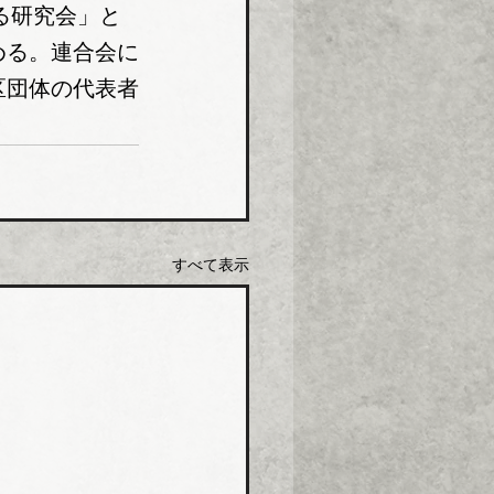
る研究会」と
める。連合会に
区団体の代表者
すべて表示