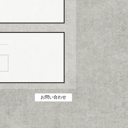
化学工業 強化プラ複合
０月から１０％以上引き
化学工業は、エスロン
P（強化プラスチック複合
および関連製品の価格を１
１日出荷分から１０％以上
上げる。
お問い合わせ