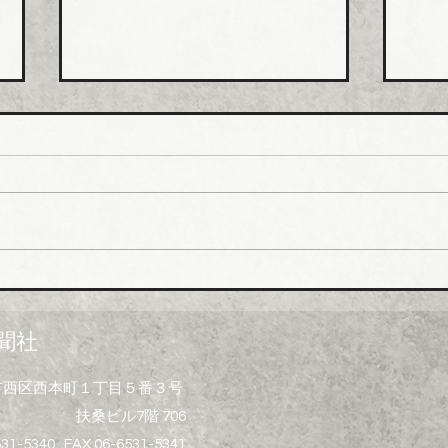
日本継手 管継手など９月か
積水
ら１０～３０％以上引き上げ
管１
上げ
日本継手（本社・大阪府岸和田
積水
市、社長河中久雄氏）は、９月
RC
１日出荷分よりねじ込み式管継
管）
手やコア継手、ステンレスねじ
０月
込み継手、ＮＷジョイントなど
引き
各種管継手と関連部材について
価格改定を実施する。 管継手
聞社
類の原材料、副資材の調達コス
トの高騰に加えて、エネルギー
大阪市西区西本町１丁目５番３号
コストの上昇やその他の資材価
扶桑ビル7階 706
格、輸送コストなど間接費用も
増大しており、企業努力だけで
531-5340 FAX 06-6531-5341