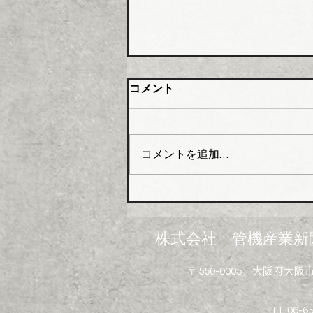
橋本総業 新関西配送センタ
コメント
ー開設
橋本総業（本社・東京都中央
区、会長橋本政昭氏・社長阪田
コメントを追加…
貞一氏）はこのほど関西№１の
在庫アイテムと物流体制の強化
を目指し、大阪市大正区にあっ
た倉庫を移転し新関西配送セン
ターとして業務を開始した。
株式会社 管機産業新
新関西配送センターは、地上５
階建（倉庫部分４層）鉄骨造で
〒550-0005 大阪府
敷地面積は約３６０２坪、延床
面積は約７２９４坪。５階部分
にはイベントや勉強会などを開
TEL 06-6