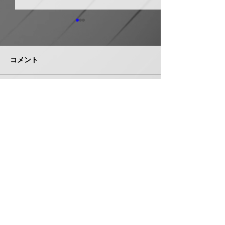
ホーコス グリ
器・排水桝など
５％程度値上げ
コメント
ホーコス（本社・
市、社長菅田雅夫
月受注分より建築
門の一部製品につ
イシグロ 住設・管材商
コメントを追加…
定（値上げ）を
社のヒトミを完全子会社
これまで製造の合
化、ヒトミ新社長に七條
トダウン・経費低
智氏就任
んできたが、昨今
株式会社 管機産業新聞社
エネルギーコスト
収することができ
お問い合わせ
品の価格改定（値
み切った。 対象
は、グリース阻集
桝、オイル阻集器
〒550-0005 大阪府大阪市西区西本町１丁目５番３号