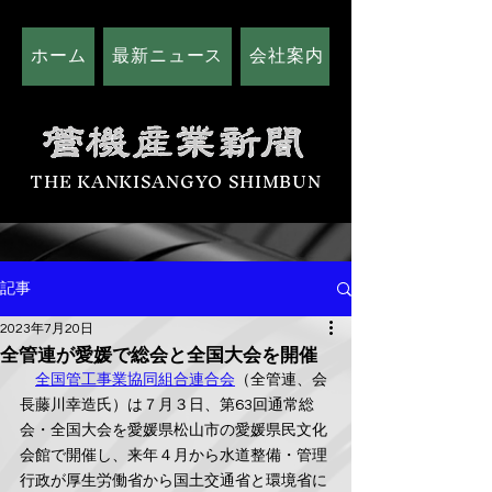
ホーム
最新ニュース
会社案内
広告掲載につい
THE KANKISANGYO SHIMBUN
記事
2023年7月20日
全管連が愛媛で総会と全国大会を開催
全国管工事業協同組合連合会
（全管連、会
長藤川幸造氏）は７月３日、第63回通常総
会・全国大会を愛媛県松山市の愛媛県民文化
会館で開催し、来年４月から水道整備・管理
行政が厚生労働省から国土交通省と環境省に