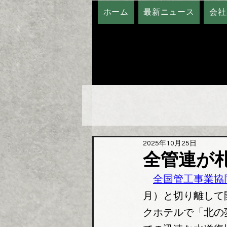
ホーム
最新ニュース
会社
2025年10月25日
全管連が
全国管工事業協
月）と切り離して
クホテルで「北の