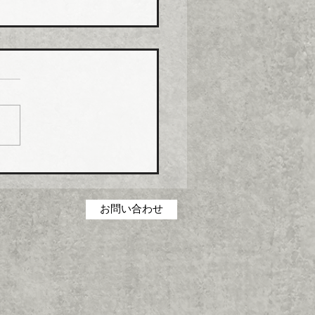
コス グリース阻集器・
桝など８月から５％程度
げ
コス（本社・広島県福山
社長菅田雅夫氏）は、８月
分より建築設備機器部門の
製品について価格改定（値
）を実施する。 これまで
の合理化・コストダウン・
低減に取り組んできたが、
お問い合わせ
の原材料・エネルギーコス
高騰を吸収することができ
一部製品の価格改定（値上
に踏み切った。 対象とな
品は、グリース阻集器、排
、オイル阻集器、その他阻