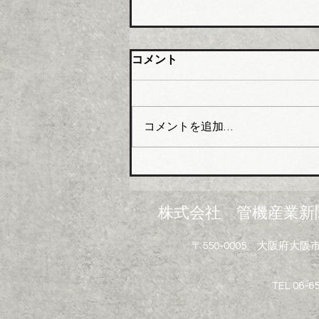
大阪管材組合 石油由来製品
コメント
の対策要望書を近畿経済産業
局へ
大阪管工機材商業協同組合（理
事長木澤利光氏）はこのほど、
コメントを追加…
組合員企業１０４社を対象に
「中東情勢の変化に伴う供給不
足にかかるアンケート」を実施
し、集計結果を取りまとめた。
米国・イスラエルのイランへ
株式会社 管機産業新
の軍事攻撃は中東情勢の悪化を
招き、日本経済に深刻なダメー
〒550-0005 大阪府
ジを与えている。原油・ナフサ
を原料とする配管資材や建設資
材で急激な価格高騰と供給不安
TEL 06-6
といった影響が広がっている。