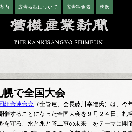
案内
広告掲載について
広告料金表
映像
THE KANKISANGYO SHIMBUN
札幌で全国大会
同組合連合会
（全管連、会長藤川幸造氏）は、今
開催することになった全国大会を９月２４日、札
夢を守る、水と氷と管工事の未来」をテーマに開