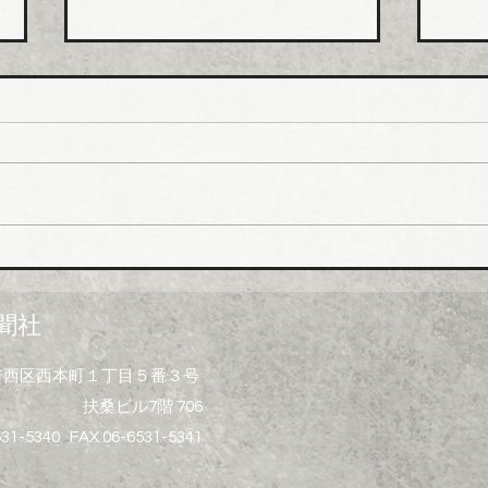
ホー
排水
値上
ホー
市、
受注
一部
イシグロ 住設・管材商社の
上げ
ヒトミを完全子会社化、ヒト
製造
ミ新社長に七條智氏就任
経費
聞社
昨今
トの
大阪市西区西本町１丁目５番３号
ず、
扶桑ビル7階 706
げ）
る製
531-5340 FAX 06-6531-5341
水桝