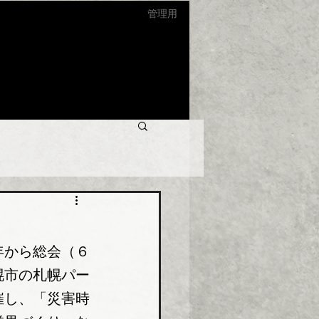
管理用
年から総会（６
幌市の札幌パー
催し、「災害時