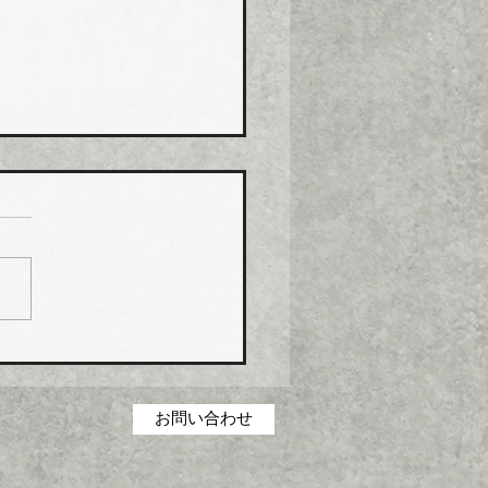
コス グリース阻集器・
桝など８月から５％程度
げ
コス（本社・広島県福山
社長菅田雅夫氏）は、８月
分より建築設備機器部門の
製品について価格改定（値
）を実施する。 これまで
の合理化・コストダウン・
低減に取り組んできたが、
お問い合わせ
の原材料・エネルギーコス
高騰を吸収することができ
一部製品の価格改定（値上