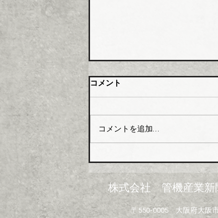
大阪管材組合 石油由来製品
コメント
の対策要望書を近畿経済産業
局へ
大阪管工機材商業協同組合（理
事長木澤利光氏）はこのほど、
コメントを追加…
組合員企業１０４社を対象に
「中東情勢の変化に伴う供給不
足にかかるアンケート」を実施
し、集計結果を取りまとめた。
米国・イスラエルのイランへ
株式会社 管機産業新
の軍事攻撃は中東情勢の悪化を
招き、日本経済に深刻なダメー
〒550-0005 大阪府
ジを与えている。原油・ナフサ