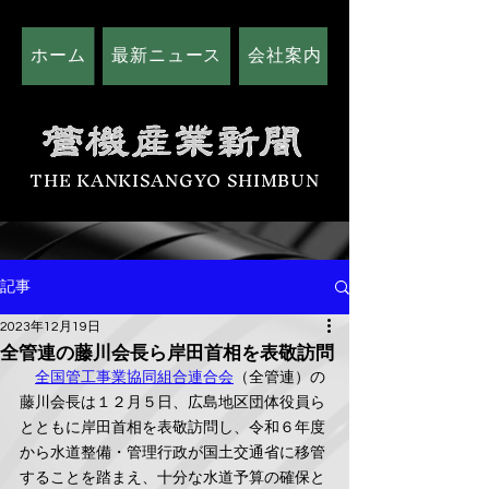
ホーム
最新ニュース
会社案内
広告掲載につい
THE KANKISANGYO SHIMBUN
記事
2023年12月19日
全管連の藤川会長ら岸田首相を表敬訪問
全国管工事業協同組合連合会
（全管連）の
藤川会長は１２月５日、広島地区団体役員ら
とともに岸田首相を表敬訪問し、令和６年度
から水道整備・管理行政が国土交通省に移管
することを踏まえ、十分な水道予算の確保と