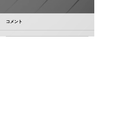
日本継手 管継手など９
積水化学工業 
月から１０～３０％以上
複合管１０月か
引き上げ
以上引き上げ
コメント
日本継手（本社・大阪府岸和
積水化学工業は、
田市、社長河中久雄氏）は、
RCP（強化プラス
９月１日出荷分よりねじ込み
管）および関連製
式管継手やコア継手、ステン
１０月１日出荷分
コメントを追加…
レスねじ込み継手、ＮＷジョ
以上引き上げる。
イントなど各種管継手と関連
部材について価格改定を実施
する。 管継手類の原材料、
株式会社 管機産業新聞社
副資材の調達コストの高騰に
加えて、エネルギーコストの
お問い合わせ
上昇やその他の資材価格、輸
送コストなど間接費用も増大
しており、企業努力だけでは
製造コストを吸収することが
〒550-0005 大阪府大阪市西区西本町１丁目５番３号
困難な状況と判断。安定的な
扶桑ビル7階 706
供給を行
TEL 06-6531-5340 FAX 06-6531-5341