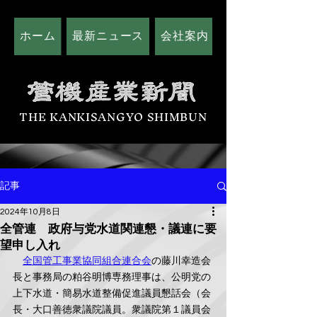
ホーム
最新ニュース
会社案内
広告掲載につい
THE KANKISANGYO SHIMBUN
記事
2024年10月8日
全管連 政府与党水道関連懇・議連に要
望申し入れ
全国管工事業協同組合連合会
の藤川幸造会
長と事務局の粕谷明博専務理事は、公明党の
上下水道・簡易水道整備促進議員懇話会（会
長・大口善徳衆議院議員。衆議院第１議員会