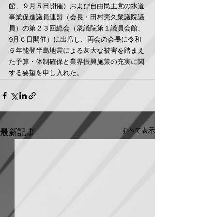
館、９月５日開催）および自由民主党の水道
事業促進議員連盟（会長・田村憲久衆議院議
員）の第２３回総会（衆議院第１議員会館、
9月６日開催）に出席し、両会の会長に令和
６年能登半島地震による甚大な被害を踏まえ
た予算・体制確保と業界振興施策の充実に関
する要望を申し入れた。
すべて表示
最新記事