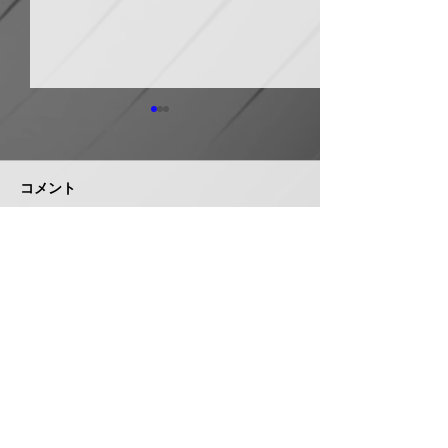
日本継手 管継手など９
積水化学工業 
月から１０～３０％以上
複合管１０月か
引き上げ
以上引き上げ
コメント
日本継手（本社・大阪府岸和
積水化学工業は、
田市、社長河中久雄氏）は、
RCP（強化プラス
９月１日出荷分よりねじ込み
管）および関連製
式管継手やコア継手、ステン
１０月１日出荷分
コメントを追加…
レスねじ込み継手、ＮＷジョ
以上引き上げる。
イントなど各種管継手と関連
部材について価格改定を実施
する。 管継手類の原材料、
株式会社 管機産業新聞社
副資材の調達コストの高騰に
加えて、エネルギーコストの
お問い合わせ
上昇やその他の資材価格、輸