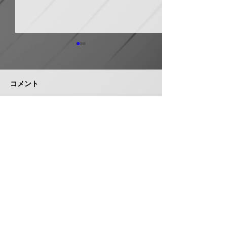
日本継手 管継手など９
積水化学工業 
月から１０～３０％以上
複合管１０月か
引き上げ
以上引き上げ
コメント
日本継手（本社・大阪府岸和
積水化学工業は、
田市、社長河中久雄氏）は、
RCP（強化プラス
９月１日出荷分よりねじ込み
管）および関連製
式管継手やコア継手、ステン
１０月１日出荷分
コメントを追加…
レスねじ込み継手、ＮＷジョ
以上引き上げる。
イントなど各種管継手と関連
部材について価格改定を実施
する。 管継手類の原材料、
株式会社 管機産業新聞社
副資材の調達コストの高騰に
加えて、エネルギーコストの
お問い合わせ
上昇やその他の資材価格、輸
送コストなど間接費用も増大