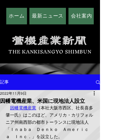
ホーム
最新ニュース
会社案内
広告掲載につい
THE KANKISANGYO SHIMBUN
記事
2022年11月9日
因幡電機産業、米国に現地法人設立
因幡電機産業
（本社大阪市西区、社長喜多
肇一氏）はこのほど、アメリカ・カリフォル
ニア州南西部の都市トーランスに現地法人
「Ｉｎａｂａ　Ｄｅｎｋｏ　Ａｍｅｒｉｃ
ａ　Ｉｎｃ．」を設立した。