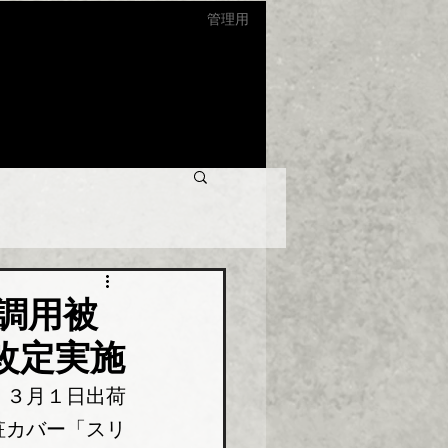
管理用
調用被
改定実施
、３月１日出荷
粧カバー「スリ