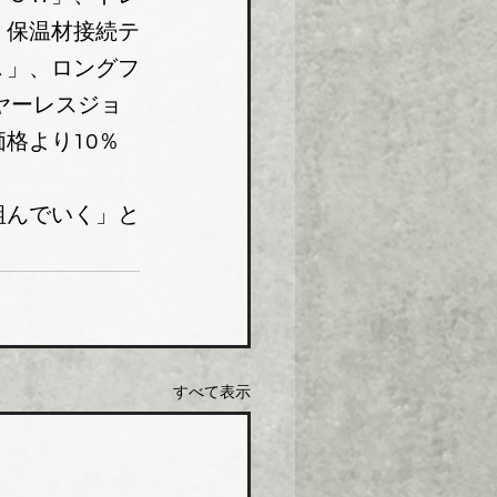
、保温材接続テ
Ｋ」、ロングフ
ヤーレスジョ
格より10％
組んでいく」と
すべて表示