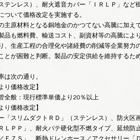
ステンレス）、耐火遮音カバー「ＩＲＬＰ」など
について価格改定を実施する。
の主原材料となる銅地金のかつてない高騰に加え
製品も燃料費、輸送コスト、副資材等の高騰によ
り、生産工程の合理化や諸経費の削減等企業努力
ことが困難と判断。製品の安定供給を維持するた
。
率は次の通り。
より価格改定】
管全般：現行標準単価より20％以上
より価格改定】
ー「スリムダクトＲＤ」（ステンレス）、防火区
ＲＬＰＰ」、耐火パテ硬化型不燃タイプ、延焼防
／ＥＺＳ」、断熱ドレンホース／アクセサリー「