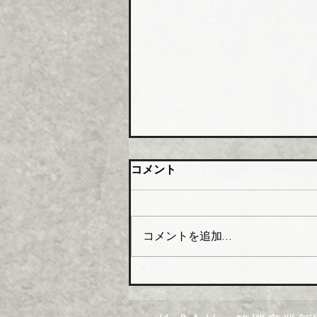
橋本総業 新関西配送センタ
コメント
ー開設
橋本総業（本社・東京都中央
区、会長橋本政昭氏・社長阪田
コメントを追加…
貞一氏）はこのほど関西№１の
在庫アイテムと物流体制の強化
を目指し、大阪市大正区にあっ
た倉庫を移転し新関西配送セン
ターとして業務を開始した。