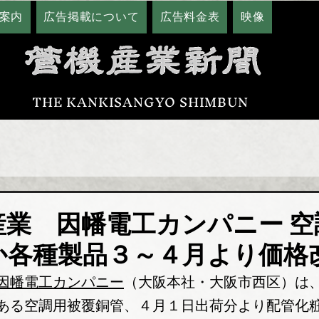
案内
広告掲載について
広告料金表
映像
THE KANKISANGYO SHIMBUN
産業 因幡電工カンパニー 空
か各種製品３～４月より価格
因幡電工カンパニー
（大阪本社・大阪市西区）は
ある空調用被覆銅管、４月１日出荷分より配管化