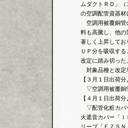
ムダクトＲＤ」（
の空調配管資器材
　空調用被覆銅管
料も高騰し、他の
著しく上昇してお
ＵＰ分を吸収する
改定に踏み切った
　対象品種と改定
【３月１日出荷分
　▽空調用被覆銅
【４月１日出荷分
　▽配管化粧カバ
火遮音カバー「Ｉ
リーブ「ＥＺＳＮ