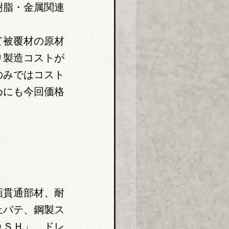
樹脂・金属関連
て被覆材の原材
り製造コストが
のみではコスト
めにも今回価格
画貫通部材、耐
止パテ、鋼製ス
ＤＳＨ」、ドレ