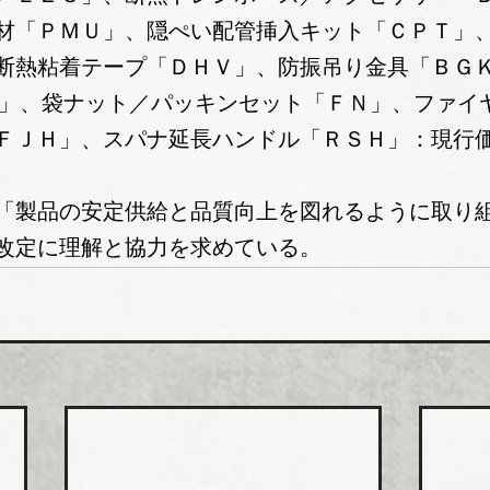
材「ＰＭＵ」、隠ぺい配管挿入キット「ＣＰＴ」
断熱粘着テープ「ＤＨＶ」、防振吊り金具「ＢＧ
15」、袋ナット／パッキンセット「ＦＮ」、ファイ
ＦＪＨ」、スパナ延長ハンドル「ＲＳＨ」：現行価
「製品の安定供給と品質向上を図れるように取り
改定に理解と協力を求めている。