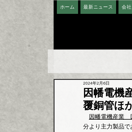
ホーム
最新ニュース
会社
2024年2月6日
因幡電機
覆銅管ほ
因幡電機産業　
分より主力製品で