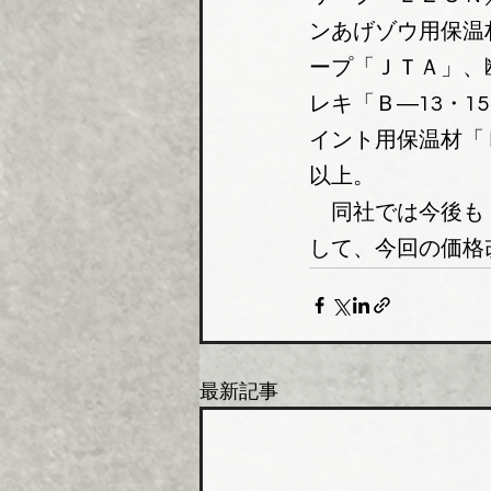
ンあげゾウ用保温
ープ「ＪＴＡ」、
レキ「Ｂ―13・
イント用保温材「
以上。
同社では今後も
して、今回の価格
最新記事