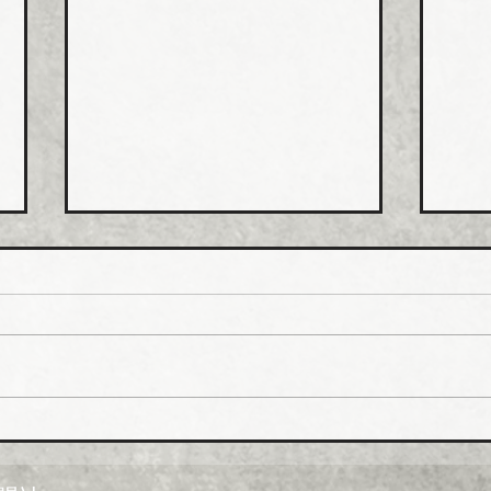
日本継手 管継手など９月か
積水
ら１０～３０％以上引き上げ
管１
上げ
日本継手（本社・大阪府岸和田
積水
市、社長河中久雄氏）は、９月
RC
１日出荷分よりねじ込み式管継
管）
手やコア継手、ステンレスねじ
０月
込み継手、ＮＷジョイントなど
引き
各種管継手と関連部材について
価格改定を実施する。 管継手