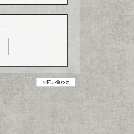
化学工業 強化プラ複合
０月から１０％以上引き
化学工業は、エスロン
P（強化プラスチック複合
および関連製品の価格を１
１日出荷分から１０％以上
上げる。
お問い合わせ