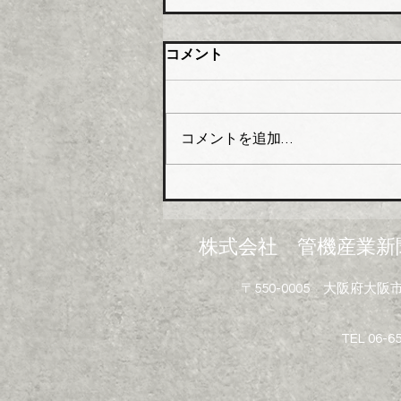
橋本総業 新関西配送センタ
コメント
ー開設
橋本総業（本社・東京都中央
区、会長橋本政昭氏・社長阪田
コメントを追加…
貞一氏）はこのほど関西№１の
在庫アイテムと物流体制の強化
を目指し、大阪市大正区にあっ
た倉庫を移転し新関西配送セン
ターとして業務を開始した。
株式会社 管機産業新
新関西配送センターは、地上５
階建（倉庫部分４層）鉄骨造で
〒550-0005 大阪府
敷地面積は約３６０２坪、延床
面積は約７２９４坪。５階部分
にはイベントや勉強会などを開
TEL 06-6
催できる研修室も設けられてい
る。 配送面でも利便性にすぐ