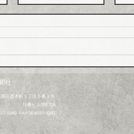
日本継手 管継手など９月か
積水
ら１０～３０％以上引き上げ
管１
上げ
日本継手（本社・大阪府岸和田
積水
市、社長河中久雄氏）は、９月
RC
１日出荷分よりねじ込み式管継
管）
手やコア継手、ステンレスねじ
０月
込み継手、ＮＷジョイントなど
引き
各種管継手と関連部材について
価格改定を実施する。 管継手
聞社
類の原材料、副資材の調達コス
トの高騰に加えて、エネルギー
大阪市西区西本町１丁目５番３号
コストの上昇やその他の資材価
扶桑ビル7階 706
格、輸送コストなど間接費用も
増大しており、企業努力だけで
531-5340 FAX 06-6531-5341
は製造コストを吸収することが
困難な状況と判断。安定的な供