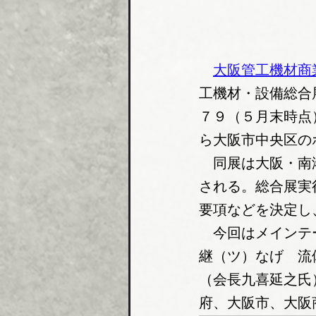
大阪管工機材商
工機材・設備総合
７９（５月末時点
ら大阪市中央区の
　同展は大阪・南
される。総合展実
要項などを決定し
　今回はメインテ
継（ツ）なげ　流
（会長九喜延之氏
府、大阪市、大阪