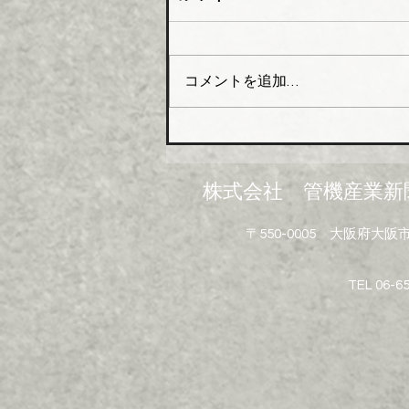
ー開設
橋本総業（本社・東京都中央
区、会長橋本政昭氏・社長阪田
コメントを追加…
貞一氏）はこのほど関西№１の
在庫アイテムと物流体制の強化
を目指し、大阪市大正区にあっ
た倉庫を移転し新関西配送セン
ターとして業務を開始した。
株式会社 管機産業新
新関西配送センターは、地上５
階建（倉庫部分４層）鉄骨造で
〒550-0005 大阪府
敷地面積は約３６０２坪、延床
面積は約７２９４坪。５階部分
にはイベントや勉強会などを開
TEL 06-6
催できる研修室も設けられてい
る。 配送面でも利便性にすぐ
れてお