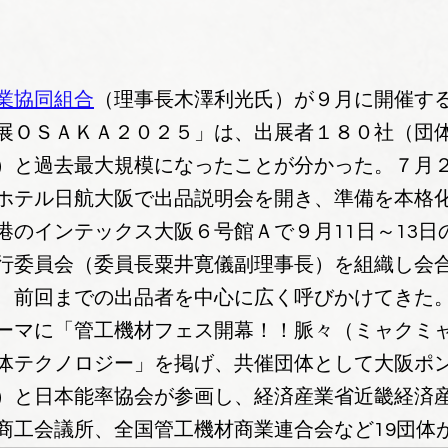
業協同組合
（理事長木澤利光氏）が９月に開催する
展ＯＳＡＫＡ２０２５」は、出展者１８０社（団
）と過去最大規模になったことが分かった。７月
ホテル日航大阪で出品説明会を開き、準備を本格
港のインテックス大阪６号館Ａで９月11日～13日
行委員会（委員長粟井寛儀副理事長）を組織し会
、前回までの出品者を中心に広く呼びかけてきた
ーマに「管工機材フェス開幕！！脈々（ミャクミ
体テクノロジー」を掲げ、共催団体として大阪ポ
）と日本能率協会が参画し、経済産業省近畿経済
商工会議所、全国管工機材商業連合会など19団体