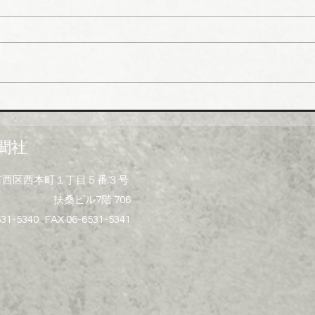
ら１０～３０％以上引き上げ
管１
上げ
日本継手（本社・大阪府岸和田
積水
市、社長河中久雄氏）は、９月
RC
１日出荷分よりねじ込み式管継
管）
手やコア継手、ステンレスねじ
０月
込み継手、ＮＷジョイントなど
引き
各種管継手と関連部材について
価格改定を実施する。 管継手
聞社
類の原材料、副資材の調達コス
トの高騰に加えて、エネルギー
大阪市西区西本町１丁目５番３号
コストの上昇やその他の資材価
扶桑ビル7階 706
格、輸送コストなど間接費用も
増大しており、企業努力だけで
531-5340 FAX 06-6531-5341
は製造コストを吸収することが
困難な状況と判断。安定的な供
給を行