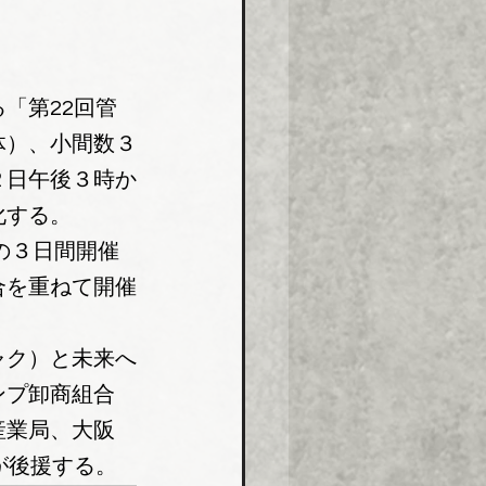
「第22回管
体）、小間数３
２日午後３時か
化する。
の３日間開催
合を重ねて開催
。
ャク）と未来へ
ンプ卸商組合
産業局、大阪
が後援する。