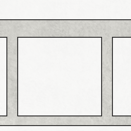
日本継手 管継手など９月か
積水