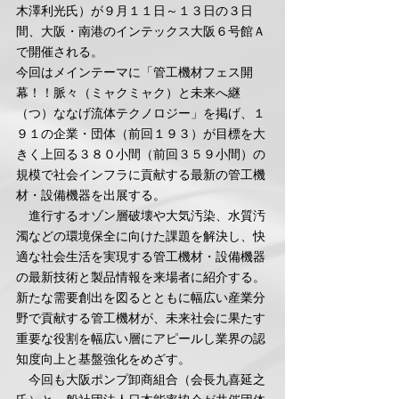
木澤利光氏）が９月１１日～１３日の３日
間、大阪・南港のインテックス大阪６号館Ａ
で開催される。
今回はメインテーマに「管工機材フェス開
幕！！脈々（ミャクミャク）と未来へ継
（つ）ななげ流体テクノロジー」を掲げ、１
９１の企業・団体（前回１９３）が目標を大
きく上回る３８０小間（前回３５９小間）の
規模で社会インフラに貢献する最新の管工機
材・設備機器を出展する。
　進行するオゾン層破壊や大気汚染、水質汚
濁などの環境保全に向けた課題を解決し、快
適な社会生活を実現する管工機材・設備機器
の最新技術と製品情報を来場者に紹介する。
新たな需要創出を図るとともに幅広い産業分
野で貢献する管工機材が、未来社会に果たす
重要な役割を幅広い層にアピールし業界の認
知度向上と基盤強化をめざす。
　今回も大阪ポンプ卸商組合（会長九喜延之