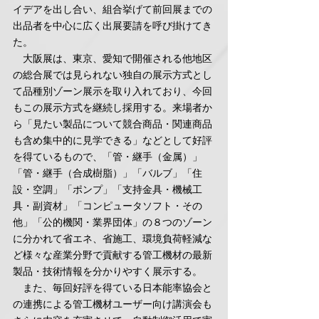
イデアを出し合い、組合挙げて前回展までの
出品者を中心に広く出展要請を呼び掛けてき
た。
　大阪展は、東京、愛知で開催される他地区
の総合展では見られない独自の展示方式とし
て品種別ゾーン展示を取り入れており、今回
もこの展示方式を継続し採用する。来場者か
ら「見たい製品について競合商品・関連商品
も含め集中的に見学できる」などとして好評
を得ているもので、「管・継手（金属）」
「管・継手（合成樹脂）」「バルブ」「住
設・空調」「ポンプ」「支持金具・機械工
具・副資材」「コンピュータソフト・その
他」「公的機関・業界団体」の８つのゾーン
に分かれて省エネ、省施工、環境負荷軽減な
ど様々な産業分野で貢献する管工機材の最新
製品・技術情報を分かりやすく展示する。
　また、毎回好評を得ている日本能率協会と
の連携による管工機材ユーザー向け講演会も