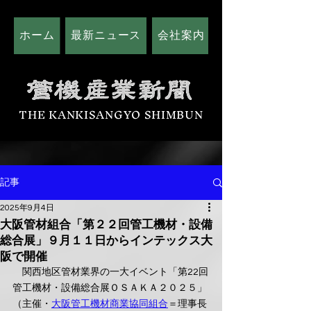
ホーム
最新ニュース
会社案内
広告掲載につい
THE KANKISANGYO SHIMBUN
記事
2025年9月4日
大阪管材組合「第２２回管工機材・設備
総合展」９月１１日からインテックス大
阪で開催
　関西地区管材業界の一大イベント「第22回
管工機材・設備総合展ＯＳＡＫＡ２０２５」
（主催・
大阪管工機材商業協同組合
＝理事長