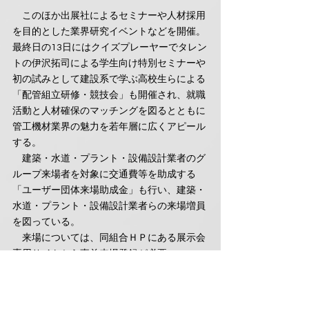
　このほか出展社によるセミナーや人材採用
を目的とした業界研究イベントなどを開催。
最終日の13日にはクイズプレーヤーでタレン
トの伊沢拓司による学生向け特別セミナーや
初の試みとして建設系で学ぶ高校生らによる
「配管組立研修・競技会」も開催され、就職
活動と人材確保のマッチングを図るとともに
管工機材業界の魅力を若年層に広くアピール
する。
　建築・水道・プラント・設備設計業者のグ
ループ来場者を対象に交通費等を助成する
「ユーザー団体来場助成金」も行い、建築・
水道・プラント・設備設計業者らの来場増員
を図っている。
　来場については、同組合ＨＰにある展示会
専用サイトから事前来場登録が必要。
　また、同展実行委員会では来場者アップに
向けて、各ＳＮＳチャンネルでプロモーショ
ン用ショート動画（上記QRコードより視聴