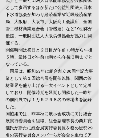
氏）と一般社団法人日本能率協会が共催団体
として参画するほか新たに公益社団法人日本
下水道協会が加わり経済産業省近畿経済産業
局、大阪府、大阪市、大阪商工会議所、全国
管工機材商業連合会（管機連）など19団体が
後援、一般財団法人大阪労働協会が協力し開
催する。
開催時間は初日と２日目が午前10時から午後
５時、最終日が午前10時から午後３時までと
なっている。
　同展は、昭和53年に組合創立30周年記念事
業として第１回総合展を開催以降、関西の管
材業界を盛り上げる一大イベントとして定着
しており、開催時期を延期し開催した一昨年
の前回展では１万５２９８名の来場者を記録
した。
同協組では、昨年秋に展示会成功に向け総合
展実行委員会を組織。組合副理事長の粟井寛
儀氏が新たに総合展実行委員長を務め総勢29
名の実行委員会メンバーらが会合を重ねてア