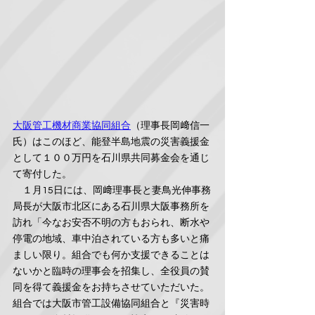
大阪管工機材商業協同組合
（理事長岡﨑信一
氏）はこのほど、能登半島地震の災害義援金
として１００万円を石川県共同募金会を通じ
て寄付した。
　１月15日には、岡﨑理事長と妻鳥光伸事務
局長が大阪市北区にある石川県大阪事務所を
訪れ「今なお安否不明の方もおられ、断水や
停電の地域、車中泊されている方も多いと痛
ましい限り。組合でも何か支援できることは
ないかと臨時の理事会を招集し、全役員の賛
同を得て義援金をお持ちさせていただいた。
組合では大阪市管工設備協同組合と『災害時