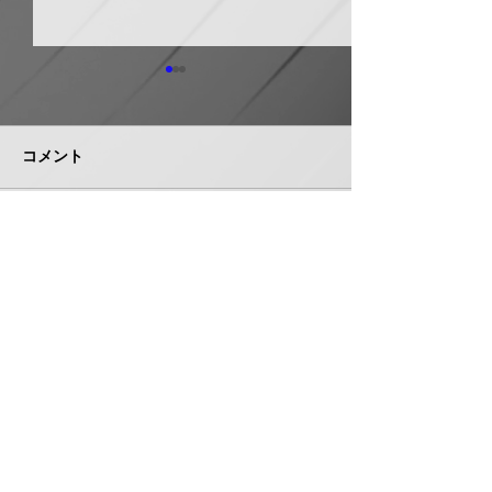
日本継手 管継手など９
積水化学工業 
月から１０～３０％以上
複合管１０月か
引き上げ
以上引き上げ
コメント
日本継手（本社・大阪府岸和
積水化学工業は、
田市、社長河中久雄氏）は、
RCP（強化プラス
９月１日出荷分よりねじ込み
管）および関連製
式管継手やコア継手、ステン
１０月１日出荷分
コメントを追加…
レスねじ込み継手、ＮＷジョ
以上引き上げる。
イントなど各種管継手と関連
部材について価格改定を実施
する。 管継手類の原材料、
株式会社 管機産業新聞社
副資材の調達コストの高騰に
加えて、エネルギーコストの
お問い合わせ
上昇やその他の資材価格、輸
送コストなど間接費用も増大
しており、企業努力だけでは