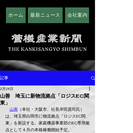
ホーム
最新ニュース
会社案内
広告掲載につい
THE KANKISANGYO SHIMBUN
記事
2月24日
山善 埼玉に新物流拠点「ロジスEC関
東」
山善
（本社・大阪市、社長岸田貢司氏）
は、埼玉県白岡市に物流拠点「ロジスEC関
東」を新設する。家庭機器事業部のEC専用拠
点として４月の本格稼働開始予定。