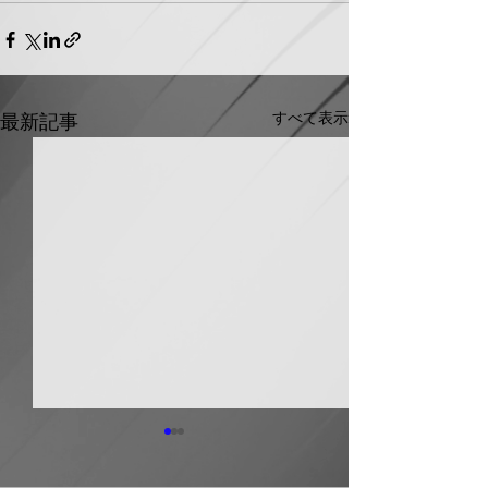
すべて表示
最新記事
日本継手 管継手など９
積水化学工業 
月から１０～３０％以上
複合管１０月か