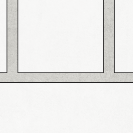
ホー
排水
値上
ホー
市、
受注
一部
イシグロ 住設・管材商社の
上げ