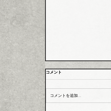
大阪管材組合 石油由来製品
コメント
の対策要望書を近畿経済産業
局へ
大阪管工機材商業協同組合（理
事長木澤利光氏）はこのほど、
コメントを追加…
組合員企業１０４社を対象に
「中東情勢の変化に伴う供給不
足にかかるアンケート」を実施