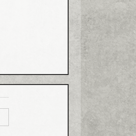
コス グリース阻集器・
桝など８月から５％程度
げ
コス（本社・広島県福山
社長菅田雅夫氏）は、８月
分より建築設備機器部門の
製品について価格改定（値
）を実施する。 これまで