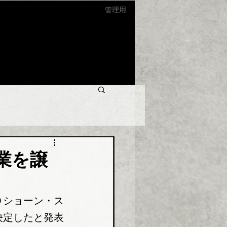
管理用
業を譲
Ｏショーン・ス
決定したと発表