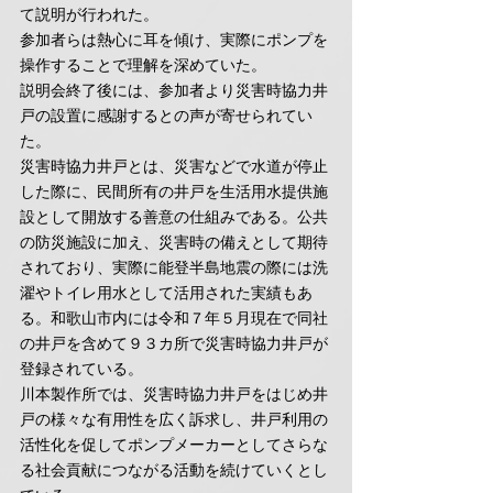
て説明が行われた。
参加者らは熱心に耳を傾け、実際にポンプを
操作することで理解を深めていた。
説明会終了後には、参加者より災害時協力井
戸の設置に感謝するとの声が寄せられてい
た。
災害時協力井戸とは、災害などで水道が停止
した際に、民間所有の井戸を生活用水提供施
設として開放する善意の仕組みである。公共
の防災施設に加え、災害時の備えとして期待
されており、実際に能登半島地震の際には洗
濯やトイレ用水として活用された実績もあ
る。和歌山市内には令和７年５月現在で同社
の井戸を含めて９３カ所で災害時協力井戸が
登録されている。
川本製作所では、災害時協力井戸をはじめ井
戸の様々な有用性を広く訴求し、井戸利用の
活性化を促してポンプメーカーとしてさらな
る社会貢献につながる活動を続けていくとし