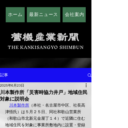
ホーム
最新ニュース
会社案内
広告掲載につい
THE KANKISANGYO SHIMBUN
記事
2025年6月23日
川本製作所「災害時協力井戸」地域住民
対象に説明会
川本製作所
（本社・名古屋市中区、社長高
津悟氏）は５月２５日、同社和歌山営業所
（和歌山市北新元金屋丁１４）で近隣に住む
地域住民を対象に事業所敷地内に設置・登録