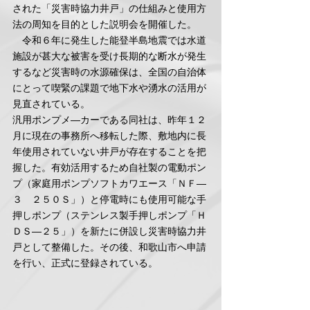
された「災害時協力井戸」の仕組みと使用方
法の周知を目的とした説明会を開催した。
　令和６年に発生した能登半島地震では水道
施設が甚大な被害を受け長期的な断水が発生
するなど災害時の水源確保は、全国の自治体
にとって喫緊の課題で地下水や湧水の活用が
見直されている。
汎用ポンプメ―カーである同社は、昨年１２
月に現在の事務所へ移転した際、敷地内に長
年使用されていない井戸が存在することを把
握した。有効活用するため自社製の電動ポン
プ（家庭用ポンプソフトカワエース「ＮＦ―
３　２５０Ｓ」）と停電時にも使用可能な手
押しポンプ（ステンレス製手押しポンプ「Ｈ
ＤＳ―２５」）を新たに併設し災害時協力井
戸として整備した。その後、和歌山市へ申請
を行い、正式に登録されている。