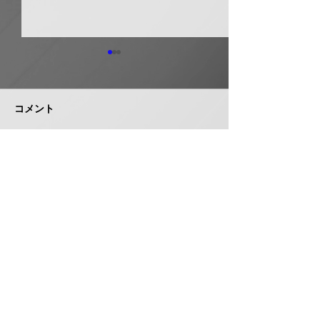
日本継手 管継手など９
積水化学工業 
月から１０～３０％以上
複合管１０月か
引き上げ
以上引き上げ
コメント
日本継手（本社・大阪府岸和
積水化学工業は、
田市、社長河中久雄氏）は、
RCP（強化プラス
９月１日出荷分よりねじ込み
管）および関連製
式管継手やコア継手、ステン
１０月１日出荷分
コメントを追加…
レスねじ込み継手、ＮＷジョ
以上引き上げる。
イントなど各種管継手と関連
部材について価格改定を実施
する。 管継手類の原材料、
株式会社 管機産業新聞社
副資材の調達コストの高騰に
加えて、エネルギーコストの
お問い合わせ
上昇やその他の資材価格、輸
送コストなど間接費用も増大
しており、企業努力だけでは