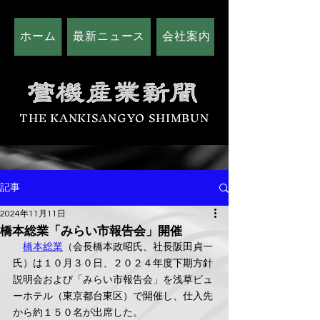
ホーム
最新ニュース
会社案内
広告掲載につい
THE KANKISANGYO SHIMBUN
記事
2024年11月11日
橋本総業「みらい市報告会」開催
橋本総業
（会長橋本政昭氏、社長阪田貞一
氏）は１０月３０日、２０２４年度下期方針
説明会および「みらい市報告会」を浅草ビュ
ーホテル（東京都台東区）で開催し、仕入先
から約１５０名が出席した。