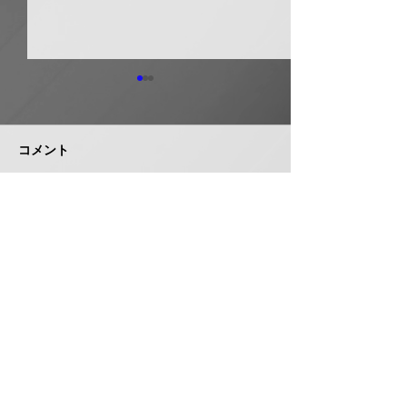
日本継手 管継手など９
積水化学工業 
月から１０～３０％以上
複合管１０月か
引き上げ
以上引き上げ
コメント
日本継手（本社・大阪府岸和
積水化学工業は、
田市、社長河中久雄氏）は、
RCP（強化プラス
９月１日出荷分よりねじ込み
管）および関連製
式管継手やコア継手、ステン
１０月１日出荷分
コメントを追加…
レスねじ込み継手、ＮＷジョ
以上引き上げる。
イントなど各種管継手と関連
部材について価格改定を実施
する。 管継手類の原材料、
株式会社 管機産業新聞社
副資材の調達コストの高騰に
加えて、エネルギーコストの
お問い合わせ
上昇やその他の資材価格、輸
送コストなど間接費用も増大