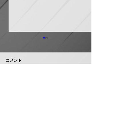
日本継手 管継手など９
積水化学工業 
月から１０～３０％以上
複合管１０月か
引き上げ
以上引き上げ
コメント
日本継手（本社・大阪府岸和
積水化学工業は、
田市、社長河中久雄氏）は、
RCP（強化プラス
９月１日出荷分よりねじ込み
管）および関連製
式管継手やコア継手、ステン
１０月１日出荷分
コメントを追加…
レスねじ込み継手、ＮＷジョ
以上引き上げる。
イントなど各種管継手と関連
部材について価格改定を実施
する。 管継手類の原材料、
株式会社 管機産業新聞社
副資材の調達コストの高騰に
加えて、エネルギーコストの
お問い合わせ