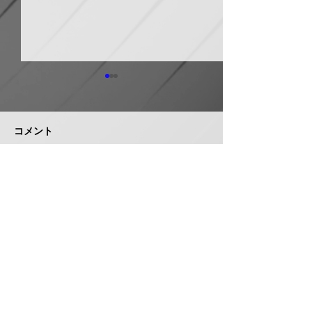
ホーコス グリ
器・排水桝など
５％程度値上げ
コメント
ホーコス（本社・
市、社長菅田雅夫
月受注分より建築
門の一部製品につ
イシグロ 住設・管材商
コメントを追加…
定（値上げ）を
社のヒトミを完全子会社
これまで製造の合
化、ヒトミ新社長に七條
トダウン・経費低
智氏就任
んできたが、昨今
株式会社 管機産業新聞社
エネルギーコスト
収することができ
お問い合わせ
品の価格改定（値