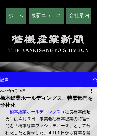
ホーム
最新ニュース
会社案内
広告掲載につい
THE KANKISANGYO SHIMBUN
記事
2023年4月18日
橋本総業ホールディングス、特需部門を
分社化
橋本総業ホールディングス
（社長橋本政昭
氏）は４月３日、事業会社橋本総業の特需部
門を「橋本総業ファシリティーズ」として分
社化したと発表した。４月１日から営業を開