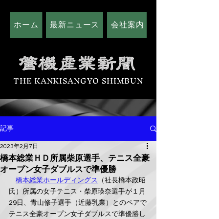
ホーム
最新ニュース
会社案内
広告掲載につい
THE KANKISANGYO SHIMBUN
記事
2023年2月7日
橋本総業ＨＤ所属柴原選手、テニス全豪
オープン女子ダブルスで準優勝
橋本総業ホールディングス
（社長橋本政昭
氏）所属の女子テニス・柴原瑛奈選手が１月
29日、青山修子選手（近藤乳業）とのペアで
テニス全豪オープン女子ダブルスで準優勝し