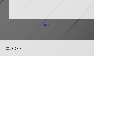
ホーコス グリ
器・排水桝など
５％程度値上げ
コメント
ホーコス（本社・
市、社長菅田雅夫
月受注分より建築
門の一部製品につ
イシグロ 住設・管材商
コメントを追加…
定（値上げ）を
社のヒトミを完全子会社
これまで製造の合
化、ヒトミ新社長に七條
トダウン・経費低
智氏就任
んできたが、昨今
株式会社 管機産業新聞社
エネルギーコスト
収することができ
お問い合わせ
品の価格改定（値
み切った。 対象