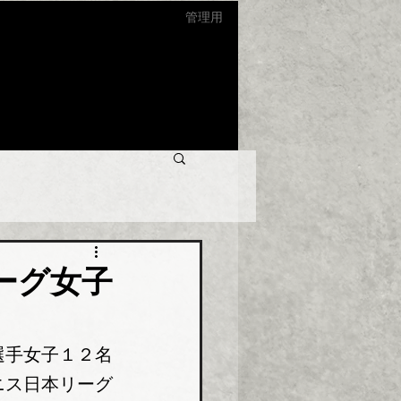
管理用
ーグ女子
選手女子１２名
ニス日本リーグ