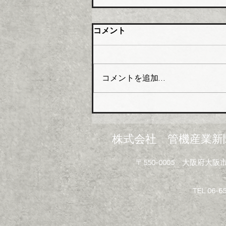
橋本総業 新関西配送センタ
コメント
ー開設
橋本総業（本社・東京都中央
区、会長橋本政昭氏・社長阪田
コメントを追加…
貞一氏）はこのほど関西№１の
在庫アイテムと物流体制の強化
を目指し、大阪市大正区にあっ
た倉庫を移転し新関西配送セン
ターとして業務を開始した。
株式会社 管機産業新
新関西配送センターは、地上５
階建（倉庫部分４層）鉄骨造で
〒550-0005 大阪府
敷地面積は約３６０２坪、延床
面積は約７２９４坪。５階部分
にはイベントや勉強会などを開
TEL 06-6
催できる研修室も設けられてい
る。 配送面でも利便性にすぐ