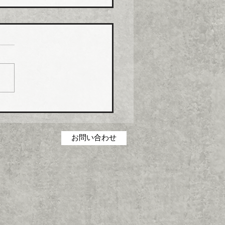
化学工業 強化プラ複合
０月から１０％以上引き
化学工業は、エスロン
P（強化プラスチック複合
および関連製品の価格を１
１日出荷分から１０％以上
上げる。
お問い合わせ