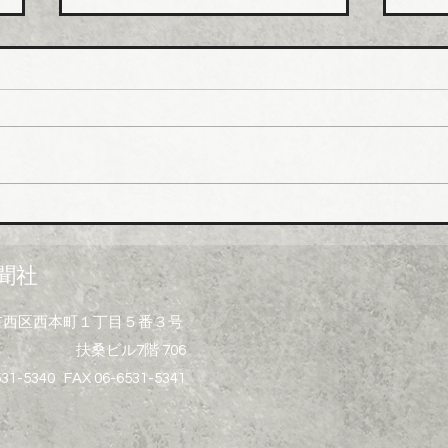
日本継手 管継手など９月か
積水
ら１０～３０％以上引き上げ
管１
上げ
日本継手（本社・大阪府岸和田
積水
市、社長河中久雄氏）は、９月
RC
１日出荷分よりねじ込み式管継
管）
手やコア継手、ステンレスねじ
０月
込み継手、ＮＷジョイントなど
引き
各種管継手と関連部材について
価格改定を実施する。 管継手
聞社
類の原材料、副資材の調達コス
トの高騰に加えて、エネルギー
大阪市西区西本町１丁目５番３号
コストの上昇やその他の資材価
扶桑ビル7階 706
格、輸送コストなど間接費用も
増大しており、企業努力だけで
531-5340 FAX 06-6531-5341
は製造コストを吸収することが
困難な状況と判断。安定的な供