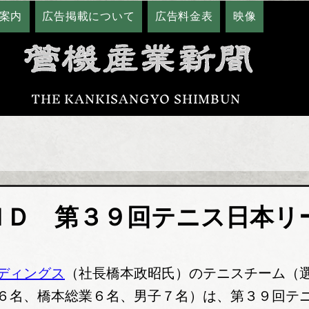
案内
広告掲載について
広告料金表
映像
THE KANKISANGYO SHIMBUN
ＨＤ 第３９回テニス日本リ
ディングス
（社長橋本政昭氏）のテニスチーム（
６名、橋本総業６名、男子７名）は、第３９回テ