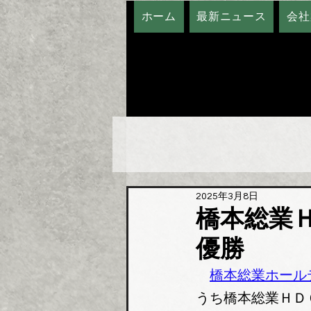
ホーム
最新ニュース
会社
2025年3月8日
橋本総業
優勝
橋本総業ホール
うち橋本総業ＨＤ