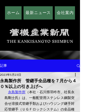
ホーム
最新ニュース
会社案内
広告掲載につい
THE KANKISANGYO SHIMBUN
記事
2023年5月23日
永島製作所 管継手全品種を７月から４
０％以上の引き上げへ
永島製作所
（本社・石川県羽咋市、社長永
島剛士氏）は、一般配管用ステンレス鋼製突
合せ溶接式管継手類およびハウジング継手対
応管継手（ＵＧＦロックシステム）の全品種