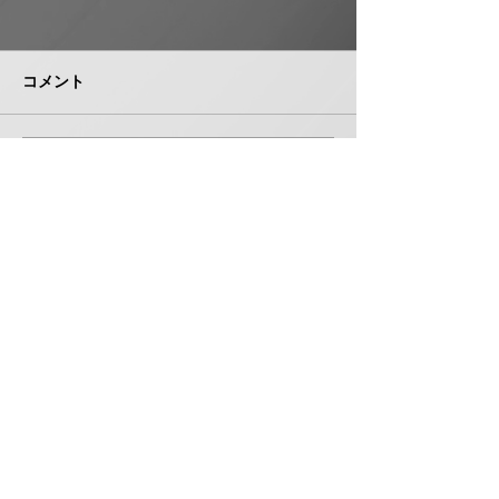
日本継手 管継手など９
積水化学工業 
月から１０～３０％以上
複合管１０月か
引き上げ
以上引き上げ
コメント
日本継手（本社・大阪府岸和
積水化学工業は、
田市、社長河中久雄氏）は、
RCP（強化プラス
９月１日出荷分よりねじ込み
管）および関連製
式管継手やコア継手、ステン
１０月１日出荷分
コメントを追加…
レスねじ込み継手、ＮＷジョ
以上引き上げる。
イントなど各種管継手と関連
部材について価格改定を実施
する。 管継手類の原材料、
株式会社 管機産業新聞社
副資材の調達コストの高騰に
加えて、エネルギーコストの
お問い合わせ
上昇やその他の資材価格、輸
送コストなど間接費用も増大
しており、企業努力だけでは
製造コストを吸収することが
〒550-0005 大阪府大阪市西区西本町１丁目５番３号
困難な状況と判断。安定的な
扶桑ビル7階 706
供給を行
TEL 06-6531-5340 FAX 06-6531-5341