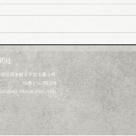
値上
ホー
市、
受注
一部
イシグロ 住設・管材商社の
上げ
ヒトミを完全子会社化、ヒト
製造
ミ新社長に七條智氏就任
経費
聞社
昨今
トの
大阪市西区西本町１丁目５番３号
ず、
扶桑ビル7階 706
げ）
る製
531-5340 FAX 06-6531-5341
水桝
集器
プ、