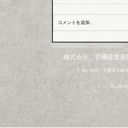
局へ
大阪管工機材商業協同組合（理
事長木澤利光氏）はこのほど、
コメントを追加…
組合員企業１０４社を対象に
「中東情勢の変化に伴う供給不
足にかかるアンケート」を実施
し、集計結果を取りまとめた。
米国・イスラエルのイランへ
株式会社 管機産業新
の軍事攻撃は中東情勢の悪化を
招き、日本経済に深刻なダメー
〒550-0005 大阪府
ジを与えている。原油・ナフサ
を原料とする配管資材や建設資
材で急激な価格高騰と供給不安
TEL 06-6
といった影響が広がっている。
塩ビ製品、断熱材、塗料、シン
ナー溶剤