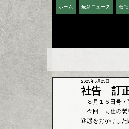
ホーム
最新ニュース
会社
2023年8月23日
社告 訂
　８月１６日号７
　今回、同社の製
迷惑をおかけした