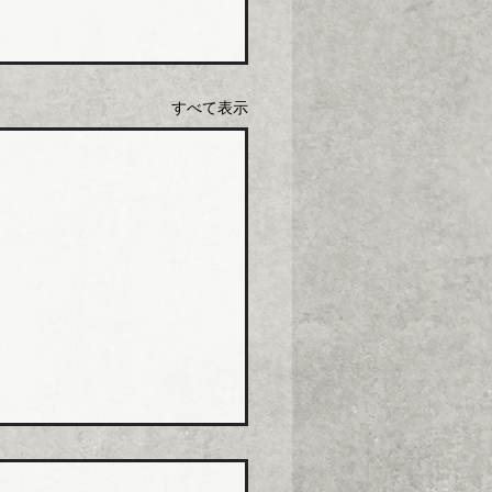
すべて表示
コス グリース阻集器・
桝など８月から５％程度