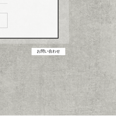
げ
コス（本社・広島県福山
社長菅田雅夫氏）は、８月
分より建築設備機器部門の
製品について価格改定（値
）を実施する。 これまで
の合理化・コストダウン・
低減に取り組んできたが、
お問い合わせ
の原材料・エネルギーコス
高騰を吸収することができ
一部製品の価格改定（値上
に踏み切った。 対象とな
品は、グリース阻集器、排
、オイル阻集器、その他阻
類、空調機用ドレントラッ
設