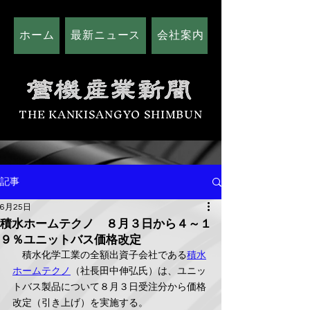
ホーム
最新ニュース
会社案内
広告掲載につい
THE KANKISANGYO SHIMBUN
記事
6月25日
積水ホームテクノ ８月３日から４～１
９％ユニットバス価格改定
　積水化学工業の全額出資子会社である
積水
ホームテクノ
（社長田中伸弘氏）は、ユニッ
トバス製品について８月３日受注分から価格
改定（引き上げ）を実施する。