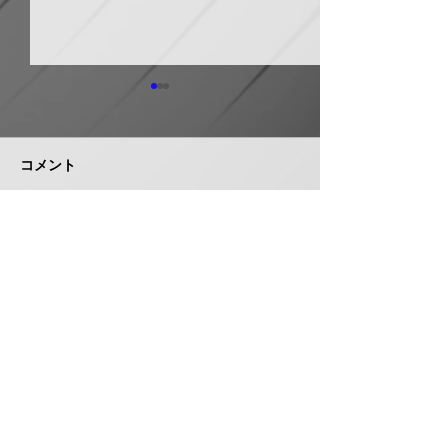
日本継手 管継手など９
積水化学工業 
月から１０～３０％以上
複合管１０月か
引き上げ
以上引き上げ
コメント
日本継手（本社・大阪府岸和
積水化学工業は、
田市、社長河中久雄氏）は、
RCP（強化プラス
９月１日出荷分よりねじ込み
管）および関連製
式管継手やコア継手、ステン
１０月１日出荷分
コメントを追加…
レスねじ込み継手、ＮＷジョ
以上引き上げる。
イントなど各種管継手と関連
部材について価格改定を実施
する。 管継手類の原材料、
株式会社 管機産業新聞社
副資材の調達コストの高騰に
加えて、エネルギーコストの
お問い合わせ
上昇やその他の資材価格、輸
送コストなど間接費用も増大