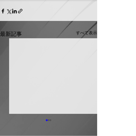
すべて表示
最新記事
日本継手 管継手など９
積水化学工業 
月から１０～３０％以上
複合管１０月か