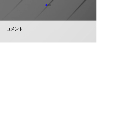
ホーコス グリ
器・排水桝など
５％程度値上げ
コメント
ホーコス（本社・
市、社長菅田雅夫
月受注分より建築
門の一部製品につ
イシグロ 住設・管材商
コメントを追加…
定（値上げ）を
社のヒトミを完全子会社
これまで製造の合
化、ヒトミ新社長に七條
トダウン・経費低
智氏就任
んできたが、昨今
株式会社 管機産業新聞社
エネルギーコスト
収することができ
お問い合わせ
品の価格改定（値
み切った。 対象
は、グリース阻集
桝、オイル阻集器
〒550-0005 大阪府大阪市西区西本町１丁目５番３号
集器類、空調機用
扶桑ビル7階 706