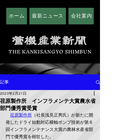
ホーム
最新ニュース
会社案内
広告掲載につい
THE KANKISANGYO SHIMBUN
記事
2023年2月21日
荏原製作所 インフラメンテ大賞農水省
部門優秀賞受賞
荏原製作所
（社長浅見正男氏）が新たに開
発したドライ始動対応横軸ポンプ技術が第６
回インフラメンテナンス大賞の農林水産省部
門で優秀賞を樹壮した。