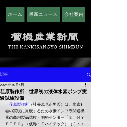
ホーム
最新ニュース
会社案内
広告掲載につい
THE KANKISANGYO SHIMBUN
記事
2024年10月8日
荏原製作所 世界初の液体水素ポンプ実
験試験設備
荏原製作所
（社長浅見正男氏）は、水素社
会の実現に貢献するため水素インフラ関連機
器の商用製品試験・開発センター「Ｅ―ＨＹ
ＥＴＥＣ」（仮称：Ｅハイテック）（Ｅｂａ