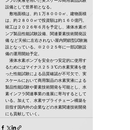
ンプの実液を用いた実スケール商用製品試験
設備として世界初となる。
　敷地面積は、約１万８０００㎡、建物面積
は、約２８００㎡で投資額は約１６０億円。
竣工は２０２６年６月を予定し、液体水素ポ
ンプ製品性能試験設備、関連要素技術開発設
備 など天候に左右されない屋内閉鎖型試験施
設となっている。※２０２５年に一部試験設
備の運用開始予定。
　液体水素ポンプを安全かつ安定的に使用す
るためにはマイナス２５３℃の水素実液を使
った性能試験による品質確認が不可欠で、実
スケールにおいて商用製品の水素実液による
製品性能試験や要素技術開発を可能とし、水
素インフラ関連事業の進展に寄与するとして
いる。加えて、水素サプライチェーン構築を
目指す国内外の企業などの水素関連技術開発
にも貢献していく。