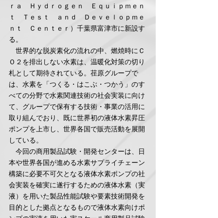
ｒａ　Ｈｙｄｒｏｇｅｎ　Ｅｑｕｉｐｍｅｎ
ｔ　Ｔｅｓｔ　ａｎｄ　Ｄｅｖｅｌｏｐｍｅ
ｎｔ　Ｃｅｎｔｅｒ）千葉県富津市に新設す
る。
　世界的な脱炭素化の流れの中、燃焼時にＣ
Ｏ２を排出しない水素は、温暖化対策の切り
札として期待されている。荏原グループで
は、水素を「つくる・はこぶ・つかう」のす
べての分野で水素関連技術の社会実装に向け
て、グループで保有する技術・事業の活用に
取り組んでおり、既に世界初の液体水素昇圧
ポンプを上市し、世界各国で販売活動を展開
している。
　今回の商用製品試験・開発センターは、日
本や世界各国が進める水素サプライチェーン
構築に必要不可欠となる液体水素ポンプの社
会実装を確実に遂行するための液体水素（実
液）を用いた製品性能試験や要素技術開発を
目的とした拠点となるもので液体水素向けポ