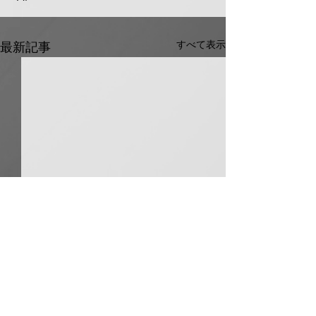
すべて表示
最新記事
ホーコス グリ
器・排水桝など
５％程度値上げ
コメント
ホーコス（本社・