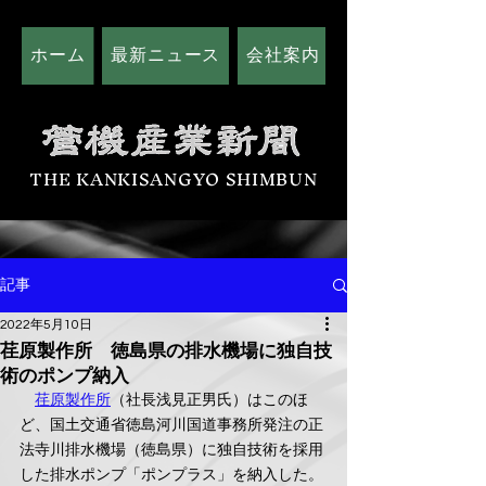
ホーム
最新ニュース
会社案内
広告掲載につい
THE KANKISANGYO SHIMBUN
記事
2022年5月10日
荏原製作所 徳島県の排水機場に独自技
術のポンプ納入
荏原製作所
（社長浅見正男氏）はこのほ
ど、国土交通省徳島河川国道事務所発注の正
法寺川排水機場（徳島県）に独自技術を採用
した排水ポンプ「ポンプラス」を納入した。