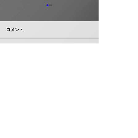
日本継手 管継手など９
積水化学工業 
月から１０～３０％以上
複合管１０月か
引き上げ
以上引き上げ
コメント
日本継手（本社・大阪府岸和
積水化学工業は、
田市、社長河中久雄氏）は、
RCP（強化プラス
９月１日出荷分よりねじ込み
管）および関連製
式管継手やコア継手、ステン
１０月１日出荷分
コメントを追加…
レスねじ込み継手、ＮＷジョ
以上引き上げる。
イントなど各種管継手と関連
部材について価格改定を実施
する。 管継手類の原材料、
株式会社 管機産業新聞社
副資材の調達コストの高騰に
加えて、エネルギーコストの
お問い合わせ
上昇やその他の資材価格、輸
送コストなど間接費用も増大
しており、企業努力だけでは
製造コストを吸収することが
〒550-0005 大阪府大阪市西区西本町１丁目５番３号
困難な状況と判断。安定的な
扶桑ビル7階 706