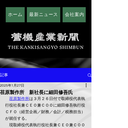
ホーム
最新ニュース
会社案内
広告掲載につい
THE KANKISANGYO SHIMBUN
記事
2025年1月27日
荏原製作所 新社長に細田修吾氏
荏原製作所
は３月２６日付で取締役代表執
行役社長兼ＣＥＯ兼ＣＯＯに細田修吾執行役
ＣＦＯ（経営企画／財務／会計／税務担当）
が就任する。
　現取締役代表執行役社長兼ＣＥＯ兼ＣＯＯ