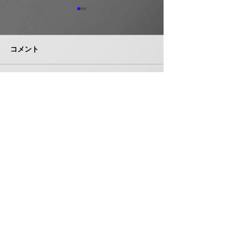
ホーコス グリ
器・排水桝など
５％程度値上げ
コメント
ホーコス（本社・
市、社長菅田雅夫
月受注分より建築
門の一部製品につ
イシグロ 住設・管材商
コメントを追加…
定（値上げ）を
社のヒトミを完全子会社
これまで製造の合
化、ヒトミ新社長に七條
トダウン・経費低
智氏就任
んできたが、昨今
株式会社 管機産業新聞社
エネルギーコスト
収することができ
お問い合わせ
品の価格改定（値
み切った。 対象
は、グリース阻集
桝、オイル阻集器
〒550-0005 大阪府大阪市西区西本町１丁目５番３号
集器類、空調機用
扶桑ビル7階 706