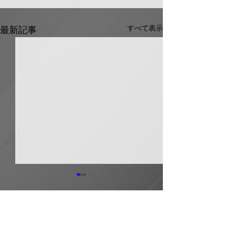
すべて表示
最新記事
日本継手 管継手など９
積水化学工業 
月から１０～３０％以上
複合管１０月か
引き上げ
以上引き上げ
コメント
日本継手（本社・大阪府岸和
積水化学工業は、
田市、社長河中久雄氏）は、
RCP（強化プラス